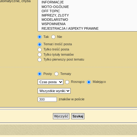
automatycznie, chyba
Tak
Nie
Temat i treść posta
Tylko treść posta
Tylko tytuły tematów
Tylko pierwszy post tematu
Posty
Tematy
Rosnąco
Malejąco
znaków w poście