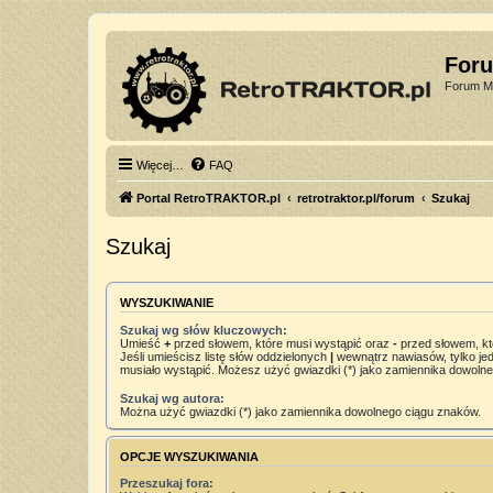
For
Forum Mi
Więcej…
FAQ
Portal RetroTRAKTOR.pl
retrotraktor.pl/forum
Szukaj
Szukaj
WYSZUKIWANIE
Szukaj wg słów kluczowych:
Umieść
+
przed słowem, które musi wystąpić oraz
-
przed słowem, kt
Jeśli umieścisz listę słów oddzielonych
|
wewnątrz nawiasów, tylko jed
musiało wystąpić. Możesz użyć gwiazdki (*) jako zamiennika dowoln
Szukaj wg autora:
Można użyć gwiazdki (*) jako zamiennika dowolnego ciągu znaków.
OPCJE WYSZUKIWANIA
Przeszukaj fora: