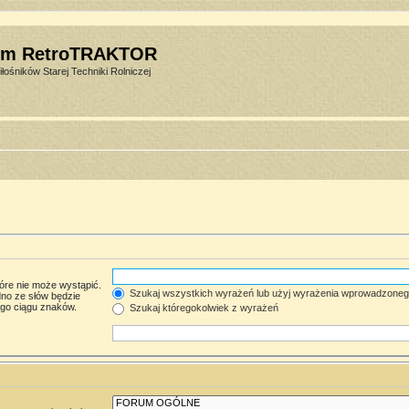
um RetroTRAKTOR
łośników Starej Techniki Rolniczej
óre nie może wystąpić.
Szukaj wszystkich wyrażeń lub użyj wyrażenia wprowadzone
no ze słów będzie
ego ciągu znaków.
Szukaj któregokolwiek z wyrażeń