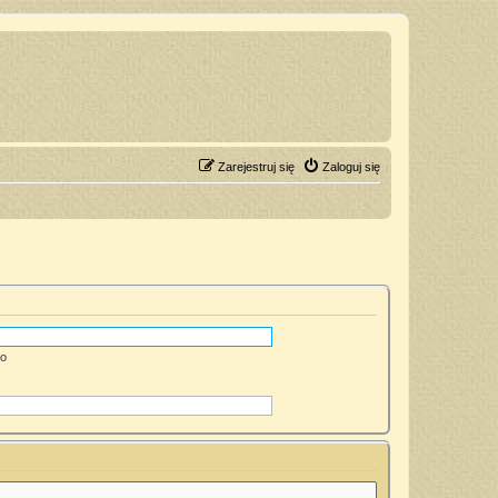
Zarejestruj się
Zaloguj się
go