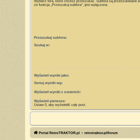
Wybierz fora, które chcesz przeszukać. Subfora są przeszukiwane 
że funkcja „Przeszukuj subfora”, jest wyłączona.
Przeszukaj subfora:
Szukaj w:
Wyświetl wyniki jako:
Sortuj wyniki wg:
Wyświetl wyniki z ostatnich:
Wyświetl pierwsze:
Ustaw 0, aby wyświetlić cały post.
Portal RetroTRAKTOR.pl
retrotraktor.pl/forum