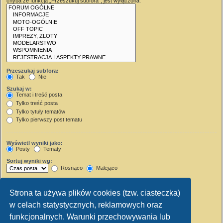
chyba że funkcja „Przeszukuj subfora”, jest wyłączona.
Przeszukaj subfora:
Tak
Nie
Szukaj w:
Temat i treść posta
Tylko treść posta
Tylko tytuły tematów
Tylko pierwszy post tematu
Wyświetl wyniki jako:
Posty
Tematy
Sortuj wyniki wg:
Rosnąco
Malejąco
Wyświetl wyniki z ostatnich:
Strona ta używa plików cookies (tzw. ciasteczka)
Wyświetl pierwsze:
w celach statystycznych, reklamowych oraz
Ustaw 0, aby wyświetlić cały post.
znaków w poście
funkcjonalnych. Warunki przechowywania lub