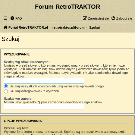
Forum RetroTRAKTOR
FAQ
Zarejestruj się
Zaloguj się
Portal RetroTRAKTOR.pl
retrotraktor.pl/forum
Szukaj
Szukaj
WYSZUKIWANIE
Szukaj wg słów kluczowych:
Umieść
+
przed słowem, które musi wystąpić oraz
-
przed słowem, które nie może
wystąpić. Jeśli umieścisz listę słów oddzielonych
|
wewnątrz nawiasów, tylko jedno ze
słów będzie musiało wystąpić. Możesz użyć gwiazdki (*) jako zamiennika dowolnego
ciągu znaków.
Szukaj wszystkich wyrażeń lub użyj wyrażenia wprowadzonego
Szukaj któregokolwiek z wyrażeń
Szukaj wg autora:
Można użyć gwiazdki (*) jako zamiennika dowolnego ciągu znaków.
OPCJE WYSZUKIWANIA
Przeszukaj fora:
Wybierz fora, które chcesz przeszukać. Subfora są przeszukiwane automatycznie,