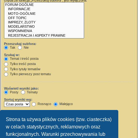
chyba że funkcja „Przeszukuj subfora”, jest wyłączona.
Przeszukaj subfora:
Tak
Nie
Szukaj w:
Temat i treść posta
Tylko treść posta
Tylko tytuły tematów
Tylko pierwszy post tematu
Wyświetl wyniki jako:
Posty
Tematy
Sortuj wyniki wg:
Rosnąco
Malejąco
Wyświetl wyniki z ostatnich:
Strona ta używa plików cookies (tzw. ciasteczka)
Wyświetl pierwsze:
w celach statystycznych, reklamowych oraz
Ustaw 0, aby wyświetlić cały post.
znaków w poście
funkcjonalnych. Warunki przechowywania lub