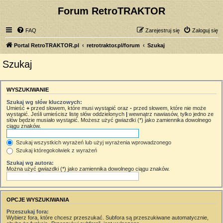
Forum RetroTRAKTOR
FAQ
Zarejestruj się
Zaloguj się
Portal RetroTRAKTOR.pl
retrotraktor.pl/forum
Szukaj
Szukaj
WYSZUKIWANIE
Szukaj wg słów kluczowych:
Umieść
+
przed słowem, które musi wystąpić oraz
-
przed słowem, które nie może
wystąpić. Jeśli umieścisz listę słów oddzielonych
|
wewnątrz nawiasów, tylko jedno ze
słów będzie musiało wystąpić. Możesz użyć gwiazdki (*) jako zamiennika dowolnego
ciągu znaków.
Szukaj wszystkich wyrażeń lub użyj wyrażenia wprowadzonego
Szukaj któregokolwiek z wyrażeń
Szukaj wg autora:
Można użyć gwiazdki (*) jako zamiennika dowolnego ciągu znaków.
OPCJE WYSZUKIWANIA
Przeszukaj fora:
Wybierz fora, które chcesz przeszukać. Subfora są przeszukiwane automatycznie,