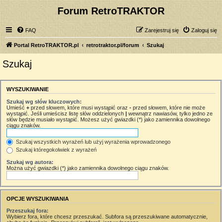
Forum RetroTRAKTOR
FAQ
Zarejestruj się
Zaloguj się
Portal RetroTRAKTOR.pl
retrotraktor.pl/forum
Szukaj
Szukaj
WYSZUKIWANIE
Szukaj wg słów kluczowych:
Umieść
+
przed słowem, które musi wystąpić oraz
-
przed słowem, które nie może
wystąpić. Jeśli umieścisz listę słów oddzielonych
|
wewnątrz nawiasów, tylko jedno ze
słów będzie musiało wystąpić. Możesz użyć gwiazdki (*) jako zamiennika dowolnego
ciągu znaków.
Szukaj wszystkich wyrażeń lub użyj wyrażenia wprowadzonego
Szukaj któregokolwiek z wyrażeń
Szukaj wg autora:
Można użyć gwiazdki (*) jako zamiennika dowolnego ciągu znaków.
OPCJE WYSZUKIWANIA
Przeszukaj fora:
Wybierz fora, które chcesz przeszukać. Subfora są przeszukiwane automatycznie,