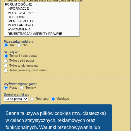
chyba że funkcja „Przeszukuj subfora”, jest wyłączona.
Przeszukaj subfora:
Tak
Nie
Szukaj w:
Temat i treść posta
Tylko treść posta
Tylko tytuły tematów
Tylko pierwszy post tematu
Wyświetl wyniki jako:
Posty
Tematy
Sortuj wyniki wg:
Rosnąco
Malejąco
Wyświetl wyniki z ostatnich:
Strona ta używa plików cookies (tzw. ciasteczka)
Wyświetl pierwsze:
w celach statystycznych, reklamowych oraz
Ustaw 0, aby wyświetlić cały post.
znaków w poście
funkcjonalnych. Warunki przechowywania lub