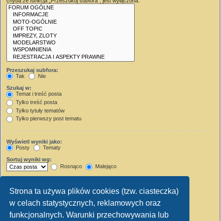
chyba że funkcja „Przeszukuj subfora”, jest wyłączona.
Przeszukaj subfora:
Tak
Nie
Szukaj w:
Temat i treść posta
Tylko treść posta
Tylko tytuły tematów
Tylko pierwszy post tematu
Wyświetl wyniki jako:
Posty
Tematy
Sortuj wyniki wg:
Rosnąco
Malejąco
Wyświetl wyniki z ostatnich:
Strona ta używa plików cookies (tzw. ciasteczka)
Wyświetl pierwsze:
w celach statystycznych, reklamowych oraz
Ustaw 0, aby wyświetlić cały post.
znaków w poście
funkcjonalnych. Warunki przechowywania lub