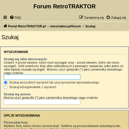
Forum RetroTRAKTOR
FAQ
Zarejestruj się
Zaloguj się
Portal RetroTRAKTOR.pl
retrotraktor.pl/forum
Szukaj
Szukaj
WYSZUKIWANIE
Szukaj wg słów kluczowych:
Umieść
+
przed słowem, które musi wystąpić oraz
-
przed słowem, które nie może
wystąpić. Jeśli umieścisz listę słów oddzielonych
|
wewnątrz nawiasów, tylko jedno ze
słów będzie musiało wystąpić. Możesz użyć gwiazdki (*) jako zamiennika dowolnego
ciągu znaków.
Szukaj wszystkich wyrażeń lub użyj wyrażenia wprowadzonego
Szukaj któregokolwiek z wyrażeń
Szukaj wg autora:
Można użyć gwiazdki (*) jako zamiennika dowolnego ciągu znaków.
OPCJE WYSZUKIWANIA
Przeszukaj fora:
Wybierz fora, które chcesz przeszukać. Subfora są przeszukiwane automatycznie,