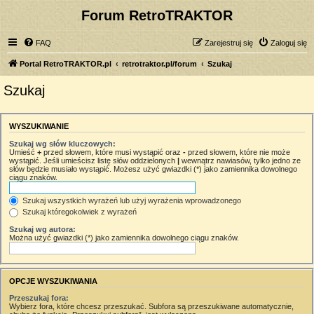
Forum RetroTRAKTOR
FAQ
Zarejestruj się
Zaloguj się
Portal RetroTRAKTOR.pl
retrotraktor.pl/forum
Szukaj
Szukaj
WYSZUKIWANIE
Szukaj wg słów kluczowych:
Umieść
+
przed słowem, które musi wystąpić oraz
-
przed słowem, które nie może
wystąpić. Jeśli umieścisz listę słów oddzielonych
|
wewnątrz nawiasów, tylko jedno ze
słów będzie musiało wystąpić. Możesz użyć gwiazdki (*) jako zamiennika dowolnego
ciągu znaków.
Szukaj wszystkich wyrażeń lub użyj wyrażenia wprowadzonego
Szukaj któregokolwiek z wyrażeń
Szukaj wg autora:
Można użyć gwiazdki (*) jako zamiennika dowolnego ciągu znaków.
OPCJE WYSZUKIWANIA
Przeszukaj fora:
Wybierz fora, które chcesz przeszukać. Subfora są przeszukiwane automatycznie,