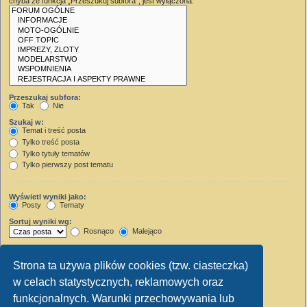
chyba że funkcja „Przeszukuj subfora”, jest wyłączona.
Przeszukaj subfora:
Tak
Nie
Szukaj w:
Temat i treść posta
Tylko treść posta
Tylko tytuły tematów
Tylko pierwszy post tematu
Wyświetl wyniki jako:
Posty
Tematy
Sortuj wyniki wg:
Rosnąco
Malejąco
Wyświetl wyniki z ostatnich:
Strona ta używa plików cookies (tzw. ciasteczka)
Wyświetl pierwsze:
w celach statystycznych, reklamowych oraz
Ustaw 0, aby wyświetlić cały post.
znaków w poście
funkcjonalnych. Warunki przechowywania lub