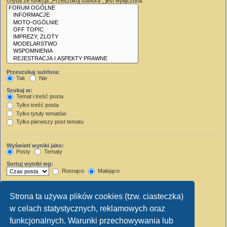
chyba że funkcja „Przeszukuj subfora”, jest wyłączona.
Przeszukaj subfora:
Tak
Nie
Szukaj w:
Temat i treść posta
Tylko treść posta
Tylko tytuły tematów
Tylko pierwszy post tematu
Wyświetl wyniki jako:
Posty
Tematy
Sortuj wyniki wg:
Rosnąco
Malejąco
Wyświetl wyniki z ostatnich:
Strona ta używa plików cookies (tzw. ciasteczka)
Wyświetl pierwsze:
w celach statystycznych, reklamowych oraz
Ustaw 0, aby wyświetlić cały post.
znaków w poście
funkcjonalnych. Warunki przechowywania lub