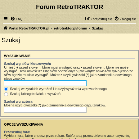
Forum RetroTRAKTOR
FAQ
Zarejestruj się
Zaloguj się
Portal RetroTRAKTOR.pl
retrotraktor.pl/forum
Szukaj
Szukaj
WYSZUKIWANIE
Szukaj wg słów kluczowych:
Umieść
+
przed słowem, które musi wystąpić oraz
-
przed słowem, które nie może
wystąpić. Jeśli umieścisz listę słów oddzielonych
|
wewnątrz nawiasów, tylko jedno ze
słów będzie musiało wystąpić. Możesz użyć gwiazdki (*) jako zamiennika dowolnego
ciągu znaków.
Szukaj wszystkich wyrażeń lub użyj wyrażenia wprowadzonego
Szukaj któregokolwiek z wyrażeń
Szukaj wg autora:
Można użyć gwiazdki (*) jako zamiennika dowolnego ciągu znaków.
OPCJE WYSZUKIWANIA
Przeszukaj fora:
Wybierz fora, które chcesz przeszukać. Subfora są przeszukiwane automatycznie,