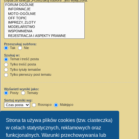
chyba że funkcja „Przeszukuj subfora”, jest wyłączona.
Przeszukaj subfora:
Tak
Nie
Szukaj w:
Temat i treść posta
Tylko treść posta
Tylko tytuły tematów
Tylko pierwszy post tematu
Wyświetl wyniki jako:
Posty
Tematy
Sortuj wyniki wg:
Rosnąco
Malejąco
Wyświetl wyniki z ostatnich:
Strona ta używa plików cookies (tzw. ciasteczka)
Wyświetl pierwsze:
w celach statystycznych, reklamowych oraz
Ustaw 0, aby wyświetlić cały post.
znaków w poście
funkcjonalnych. Warunki przechowywania lub