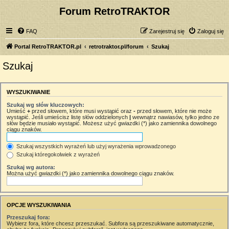
Forum RetroTRAKTOR
FAQ
Zarejestruj się
Zaloguj się
Portal RetroTRAKTOR.pl
retrotraktor.pl/forum
Szukaj
Szukaj
WYSZUKIWANIE
Szukaj wg słów kluczowych:
Umieść
+
przed słowem, które musi wystąpić oraz
-
przed słowem, które nie może
wystąpić. Jeśli umieścisz listę słów oddzielonych
|
wewnątrz nawiasów, tylko jedno ze
słów będzie musiało wystąpić. Możesz użyć gwiazdki (*) jako zamiennika dowolnego
ciągu znaków.
Szukaj wszystkich wyrażeń lub użyj wyrażenia wprowadzonego
Szukaj któregokolwiek z wyrażeń
Szukaj wg autora:
Można użyć gwiazdki (*) jako zamiennika dowolnego ciągu znaków.
OPCJE WYSZUKIWANIA
Przeszukaj fora:
Wybierz fora, które chcesz przeszukać. Subfora są przeszukiwane automatycznie,