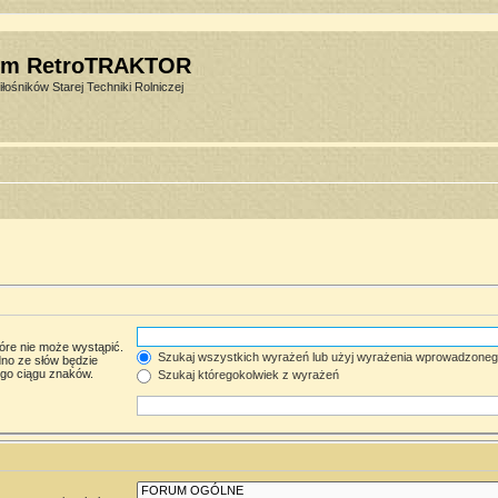
um RetroTRAKTOR
łośników Starej Techniki Rolniczej
óre nie może wystąpić.
Szukaj wszystkich wyrażeń lub użyj wyrażenia wprowadzone
no ze słów będzie
ego ciągu znaków.
Szukaj któregokolwiek z wyrażeń