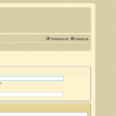
Zarejestruj się
Zaloguj się
go