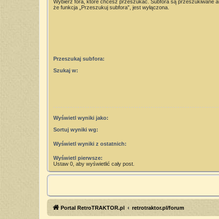
Wybierz fora, które chcesz przeszukać. Subfora są przeszukiwane 
że funkcja „Przeszukuj subfora”, jest wyłączona.
Przeszukaj subfora:
Szukaj w:
Wyświetl wyniki jako:
Sortuj wyniki wg:
Wyświetl wyniki z ostatnich:
Wyświetl pierwsze:
Ustaw 0, aby wyświetlić cały post.
Portal RetroTRAKTOR.pl
retrotraktor.pl/forum