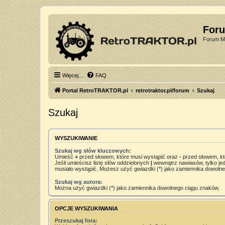
For
Forum Mi
Więcej…
FAQ
Portal RetroTRAKTOR.pl
retrotraktor.pl/forum
Szukaj
Szukaj
WYSZUKIWANIE
Szukaj wg słów kluczowych:
Umieść
+
przed słowem, które musi wystąpić oraz
-
przed słowem, kt
Jeśli umieścisz listę słów oddzielonych
|
wewnątrz nawiasów, tylko jed
musiało wystąpić. Możesz użyć gwiazdki (*) jako zamiennika dowoln
Szukaj wg autora:
Można użyć gwiazdki (*) jako zamiennika dowolnego ciągu znaków.
OPCJE WYSZUKIWANIA
Przeszukaj fora: