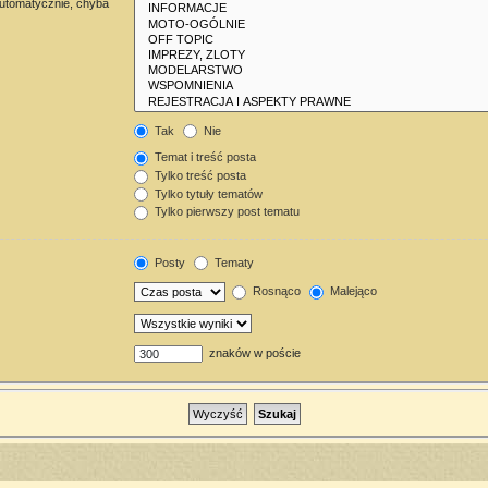
automatycznie, chyba
Tak
Nie
Temat i treść posta
Tylko treść posta
Tylko tytuły tematów
Tylko pierwszy post tematu
Posty
Tematy
Rosnąco
Malejąco
znaków w poście