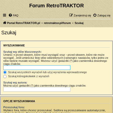
Forum RetroTRAKTOR
FAQ
Zarejestruj się
Zaloguj się
Portal RetroTRAKTOR.pl
retrotraktor.pl/forum
Szukaj
Szukaj
WYSZUKIWANIE
Szukaj wg słów kluczowych:
Umieść
+
przed słowem, które musi wystąpić oraz
-
przed słowem, które nie może
wystąpić. Jeśli umieścisz listę słów oddzielonych
|
wewnątrz nawiasów, tylko jedno ze
słów będzie musiało wystąpić. Możesz użyć gwiazdki (*) jako zamiennika dowolnego
ciągu znaków.
Szukaj wszystkich wyrażeń lub użyj wyrażenia wprowadzonego
Szukaj któregokolwiek z wyrażeń
Szukaj wg autora:
Można użyć gwiazdki (*) jako zamiennika dowolnego ciągu znaków.
OPCJE WYSZUKIWANIA
Przeszukaj fora:
Wybierz fora, które chcesz przeszukać. Subfora są przeszukiwane automatycznie,