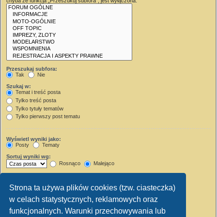
chyba że funkcja „Przeszukuj subfora”, jest wyłączona.
Przeszukaj subfora:
Tak
Nie
Szukaj w:
Temat i treść posta
Tylko treść posta
Tylko tytuły tematów
Tylko pierwszy post tematu
Wyświetl wyniki jako:
Posty
Tematy
Sortuj wyniki wg:
Rosnąco
Malejąco
Wyświetl wyniki z ostatnich:
Strona ta używa plików cookies (tzw. ciasteczka)
Wyświetl pierwsze:
w celach statystycznych, reklamowych oraz
Ustaw 0, aby wyświetlić cały post.
znaków w poście
funkcjonalnych. Warunki przechowywania lub