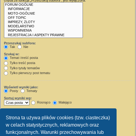
chyba że funkcja „Przeszukuj subfora”, jest wyłączona.
Przeszukaj subfora:
Tak
Nie
Szukaj w:
Temat i treść posta
Tylko treść posta
Tylko tytuły tematów
Tylko pierwszy post tematu
Wyświetl wyniki jako:
Posty
Tematy
Sortuj wyniki wg:
Rosnąco
Malejąco
Wyświetl wyniki z ostatnich:
Strona ta używa plików cookies (tzw. ciasteczka)
Wyświetl pierwsze:
w celach statystycznych, reklamowych oraz
Ustaw 0, aby wyświetlić cały post.
znaków w poście
funkcjonalnych. Warunki przechowywania lub