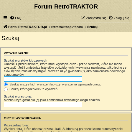
Forum RetroTRAKTOR
FAQ
Zarejestruj się
Zaloguj się
Portal RetroTRAKTOR.pl
retrotraktor.pl/forum
Szukaj
Szukaj
WYSZUKIWANIE
Szukaj wg słów kluczowych:
Umieść
+
przed słowem, które musi wystąpić oraz
-
przed słowem, które nie może
wystąpić. Jeśli umieścisz listę słów oddzielonych
|
wewnątrz nawiasów, tylko jedno ze
słów będzie musiało wystąpić. Możesz użyć gwiazdki (*) jako zamiennika dowolnego
ciągu znaków.
Szukaj wszystkich wyrażeń lub użyj wyrażenia wprowadzonego
Szukaj któregokolwiek z wyrażeń
Szukaj wg autora:
Można użyć gwiazdki (*) jako zamiennika dowolnego ciągu znaków.
OPCJE WYSZUKIWANIA
Przeszukaj fora:
Wybierz fora, które chcesz przeszukać. Subfora są przeszukiwane automatycznie,