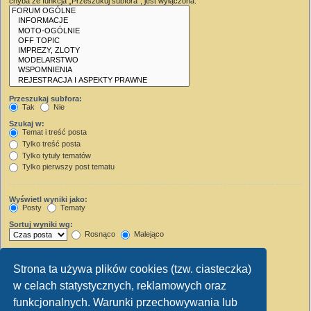
chyba że funkcja „Przeszukuj subfora”, jest wyłączona.
Przeszukaj subfora:
Tak
Nie
Szukaj w:
Temat i treść posta
Tylko treść posta
Tylko tytuły tematów
Tylko pierwszy post tematu
Wyświetl wyniki jako:
Posty
Tematy
Sortuj wyniki wg:
Rosnąco
Malejąco
Wyświetl wyniki z ostatnich:
Strona ta używa plików cookies (tzw. ciasteczka)
Wyświetl pierwsze:
w celach statystycznych, reklamowych oraz
Ustaw 0, aby wyświetlić cały post.
znaków w poście
funkcjonalnych. Warunki przechowywania lub