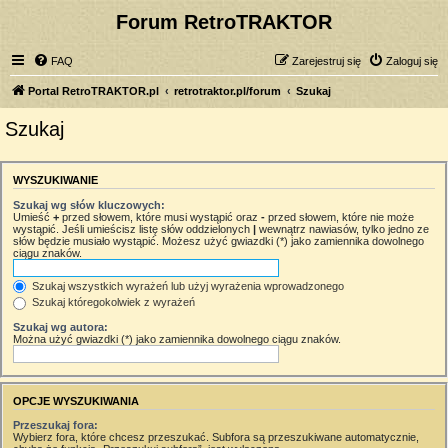
Forum RetroTRAKTOR
FAQ
Zarejestruj się
Zaloguj się
Portal RetroTRAKTOR.pl
retrotraktor.pl/forum
Szukaj
Szukaj
WYSZUKIWANIE
Szukaj wg słów kluczowych:
Umieść
+
przed słowem, które musi wystąpić oraz
-
przed słowem, które nie może
wystąpić. Jeśli umieścisz listę słów oddzielonych
|
wewnątrz nawiasów, tylko jedno ze
słów będzie musiało wystąpić. Możesz użyć gwiazdki (*) jako zamiennika dowolnego
ciągu znaków.
Szukaj wszystkich wyrażeń lub użyj wyrażenia wprowadzonego
Szukaj któregokolwiek z wyrażeń
Szukaj wg autora:
Można użyć gwiazdki (*) jako zamiennika dowolnego ciągu znaków.
OPCJE WYSZUKIWANIA
Przeszukaj fora:
Wybierz fora, które chcesz przeszukać. Subfora są przeszukiwane automatycznie,