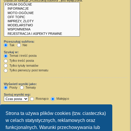
chyba że funkcja „Przeszukuj subfora”, jest wyłączona.
Przeszukaj subfora:
Tak
Nie
Szukaj w:
Temat i treść posta
Tylko treść posta
Tylko tytuły tematów
Tylko pierwszy post tematu
Wyświetl wyniki jako:
Posty
Tematy
Sortuj wyniki wg:
Rosnąco
Malejąco
Wyświetl wyniki z ostatnich:
Strona ta używa plików cookies (tzw. ciasteczka)
Wyświetl pierwsze:
w celach statystycznych, reklamowych oraz
Ustaw 0, aby wyświetlić cały post.
znaków w poście
funkcjonalnych. Warunki przechowywania lub