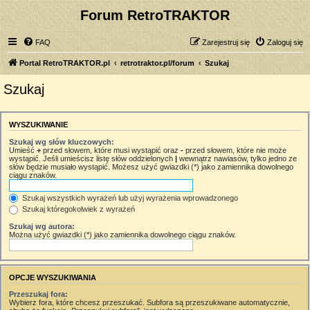
Forum RetroTRAKTOR
FAQ
Zarejestruj się
Zaloguj się
Portal RetroTRAKTOR.pl
retrotraktor.pl/forum
Szukaj
Szukaj
WYSZUKIWANIE
Szukaj wg słów kluczowych:
Umieść
+
przed słowem, które musi wystąpić oraz
-
przed słowem, które nie może
wystąpić. Jeśli umieścisz listę słów oddzielonych
|
wewnątrz nawiasów, tylko jedno ze
słów będzie musiało wystąpić. Możesz użyć gwiazdki (*) jako zamiennika dowolnego
ciągu znaków.
Szukaj wszystkich wyrażeń lub użyj wyrażenia wprowadzonego
Szukaj któregokolwiek z wyrażeń
Szukaj wg autora:
Można użyć gwiazdki (*) jako zamiennika dowolnego ciągu znaków.
OPCJE WYSZUKIWANIA
Przeszukaj fora:
Wybierz fora, które chcesz przeszukać. Subfora są przeszukiwane automatycznie,