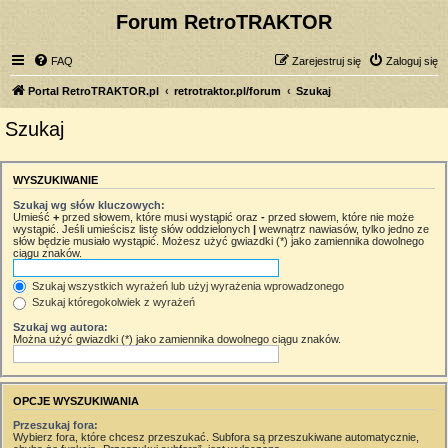
Forum RetroTRAKTOR
FAQ
Zarejestruj się
Zaloguj się
Portal RetroTRAKTOR.pl
retrotraktor.pl/forum
Szukaj
Szukaj
WYSZUKIWANIE
Szukaj wg słów kluczowych:
Umieść
+
przed słowem, które musi wystąpić oraz
-
przed słowem, które nie może
wystąpić. Jeśli umieścisz listę słów oddzielonych
|
wewnątrz nawiasów, tylko jedno ze
słów będzie musiało wystąpić. Możesz użyć gwiazdki (*) jako zamiennika dowolnego
ciągu znaków.
Szukaj wszystkich wyrażeń lub użyj wyrażenia wprowadzonego
Szukaj któregokolwiek z wyrażeń
Szukaj wg autora:
Można użyć gwiazdki (*) jako zamiennika dowolnego ciągu znaków.
OPCJE WYSZUKIWANIA
Przeszukaj fora:
Wybierz fora, które chcesz przeszukać. Subfora są przeszukiwane automatycznie,