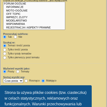
chyba że funkcja „Przeszukuj subfora”, jest wyłączona.
Przeszukaj subfora:
Tak
Nie
Szukaj w:
Temat i treść posta
Tylko treść posta
Tylko tytuły tematów
Tylko pierwszy post tematu
Wyświetl wyniki jako:
Posty
Tematy
Sortuj wyniki wg:
Rosnąco
Malejąco
Wyświetl wyniki z ostatnich:
Strona ta używa plików cookies (tzw. ciasteczka)
Wyświetl pierwsze:
w celach statystycznych, reklamowych oraz
Ustaw 0, aby wyświetlić cały post.
znaków w poście
funkcjonalnych. Warunki przechowywania lub