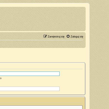
Zarejestruj się
Zaloguj się
go