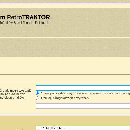
um RetroTRAKTOR
łośników Starej Techniki Rolniczej
óre nie może wystąpić.
Szukaj wszystkich wyrażeń lub użyj wyrażenia wprowadzone
no ze słów będzie
ego ciągu znaków.
Szukaj któregokolwiek z wyrażeń