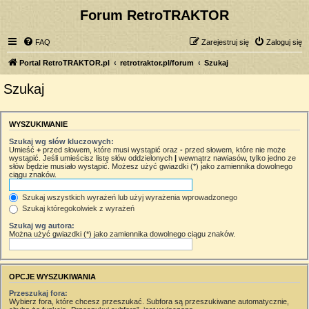
Forum RetroTRAKTOR
FAQ
Zarejestruj się
Zaloguj się
Portal RetroTRAKTOR.pl
retrotraktor.pl/forum
Szukaj
Szukaj
WYSZUKIWANIE
Szukaj wg słów kluczowych:
Umieść
+
przed słowem, które musi wystąpić oraz
-
przed słowem, które nie może
wystąpić. Jeśli umieścisz listę słów oddzielonych
|
wewnątrz nawiasów, tylko jedno ze
słów będzie musiało wystąpić. Możesz użyć gwiazdki (*) jako zamiennika dowolnego
ciągu znaków.
Szukaj wszystkich wyrażeń lub użyj wyrażenia wprowadzonego
Szukaj któregokolwiek z wyrażeń
Szukaj wg autora:
Można użyć gwiazdki (*) jako zamiennika dowolnego ciągu znaków.
OPCJE WYSZUKIWANIA
Przeszukaj fora:
Wybierz fora, które chcesz przeszukać. Subfora są przeszukiwane automatycznie,