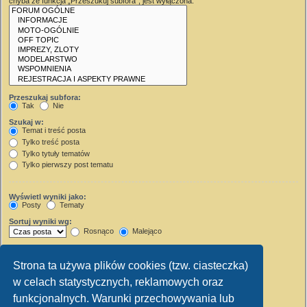
chyba że funkcja „Przeszukuj subfora”, jest wyłączona.
Przeszukaj subfora:
Tak
Nie
Szukaj w:
Temat i treść posta
Tylko treść posta
Tylko tytuły tematów
Tylko pierwszy post tematu
Wyświetl wyniki jako:
Posty
Tematy
Sortuj wyniki wg:
Rosnąco
Malejąco
Wyświetl wyniki z ostatnich:
Strona ta używa plików cookies (tzw. ciasteczka)
Wyświetl pierwsze:
w celach statystycznych, reklamowych oraz
Ustaw 0, aby wyświetlić cały post.
znaków w poście
funkcjonalnych. Warunki przechowywania lub