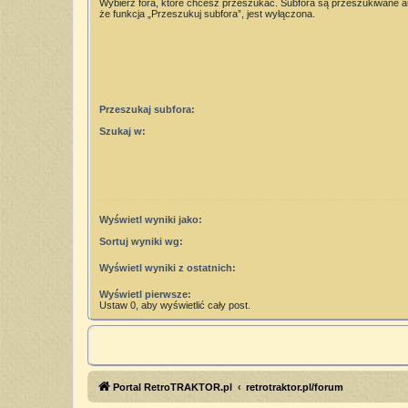
Wybierz fora, które chcesz przeszukać. Subfora są przeszukiwane 
że funkcja „Przeszukuj subfora”, jest wyłączona.
Przeszukaj subfora:
Szukaj w:
Wyświetl wyniki jako:
Sortuj wyniki wg:
Wyświetl wyniki z ostatnich:
Wyświetl pierwsze:
Ustaw 0, aby wyświetlić cały post.
Portal RetroTRAKTOR.pl
retrotraktor.pl/forum