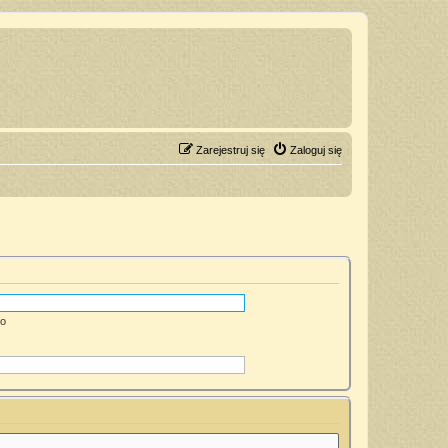
Zarejestruj się
Zaloguj się
go