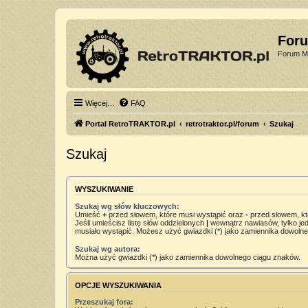
For
Forum Mi
Więcej…
FAQ
Portal RetroTRAKTOR.pl
retrotraktor.pl/forum
Szukaj
Szukaj
WYSZUKIWANIE
Szukaj wg słów kluczowych:
Umieść
+
przed słowem, które musi wystąpić oraz
-
przed słowem, kt
Jeśli umieścisz listę słów oddzielonych
|
wewnątrz nawiasów, tylko jed
musiało wystąpić. Możesz użyć gwiazdki (*) jako zamiennika dowoln
Szukaj wg autora:
Można użyć gwiazdki (*) jako zamiennika dowolnego ciągu znaków.
OPCJE WYSZUKIWANIA
Przeszukaj fora: