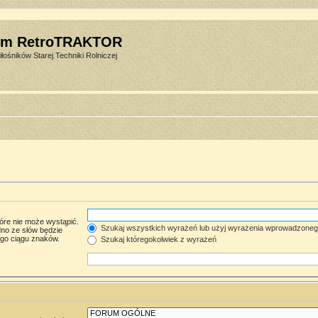
um RetroTRAKTOR
łośników Starej Techniki Rolniczej
óre nie może wystąpić.
Szukaj wszystkich wyrażeń lub użyj wyrażenia wprowadzone
no ze słów będzie
ego ciągu znaków.
Szukaj któregokolwiek z wyrażeń