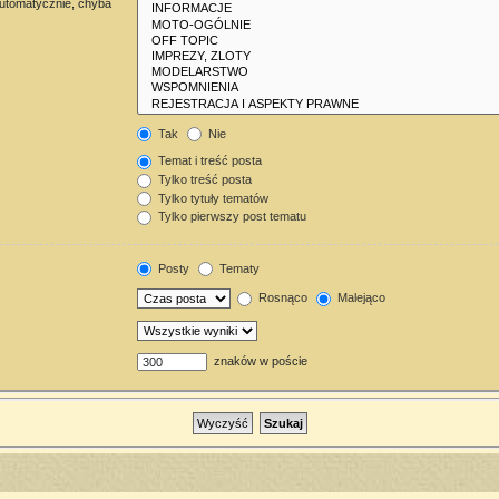
automatycznie, chyba
Tak
Nie
Temat i treść posta
Tylko treść posta
Tylko tytuły tematów
Tylko pierwszy post tematu
Posty
Tematy
Rosnąco
Malejąco
znaków w poście