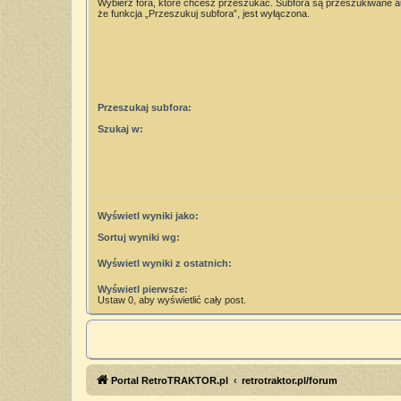
Wybierz fora, które chcesz przeszukać. Subfora są przeszukiwane 
że funkcja „Przeszukuj subfora”, jest wyłączona.
Przeszukaj subfora:
Szukaj w:
Wyświetl wyniki jako:
Sortuj wyniki wg:
Wyświetl wyniki z ostatnich:
Wyświetl pierwsze:
Ustaw 0, aby wyświetlić cały post.
Portal RetroTRAKTOR.pl
retrotraktor.pl/forum