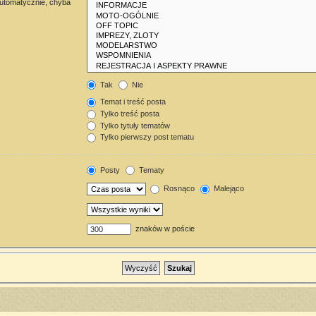
automatycznie, chyba
Tak
Nie
Temat i treść posta
Tylko treść posta
Tylko tytuły tematów
Tylko pierwszy post tematu
Posty
Tematy
Rosnąco
Malejąco
znaków w poście