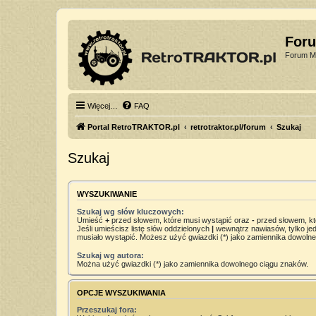
For
Forum Mi
Więcej…
FAQ
Portal RetroTRAKTOR.pl
retrotraktor.pl/forum
Szukaj
Szukaj
WYSZUKIWANIE
Szukaj wg słów kluczowych:
Umieść
+
przed słowem, które musi wystąpić oraz
-
przed słowem, kt
Jeśli umieścisz listę słów oddzielonych
|
wewnątrz nawiasów, tylko jed
musiało wystąpić. Możesz użyć gwiazdki (*) jako zamiennika dowoln
Szukaj wg autora:
Można użyć gwiazdki (*) jako zamiennika dowolnego ciągu znaków.
OPCJE WYSZUKIWANIA
Przeszukaj fora: