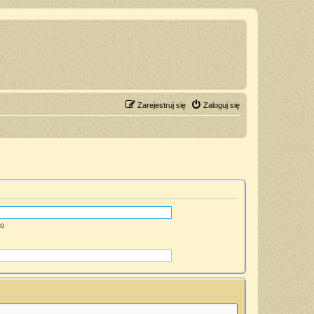
Zarejestruj się
Zaloguj się
go