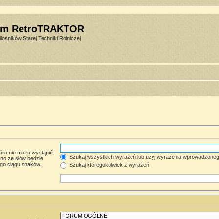
um RetroTRAKTOR
łośników Starej Techniki Rolniczej
óre nie może wystąpić.
Szukaj wszystkich wyrażeń lub użyj wyrażenia wprowadzone
no ze słów będzie
ego ciągu znaków.
Szukaj któregokolwiek z wyrażeń