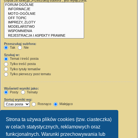
chyba że funkcja „Przeszukuj subfora”, jest wyłączona.
Przeszukaj subfora:
Tak
Nie
Szukaj w:
Temat i treść posta
Tylko treść posta
Tylko tytuły tematów
Tylko pierwszy post tematu
Wyświetl wyniki jako:
Posty
Tematy
Sortuj wyniki wg:
Rosnąco
Malejąco
Wyświetl wyniki z ostatnich:
Strona ta używa plików cookies (tzw. ciasteczka)
Wyświetl pierwsze:
w celach statystycznych, reklamowych oraz
Ustaw 0, aby wyświetlić cały post.
znaków w poście
funkcjonalnych. Warunki przechowywania lub