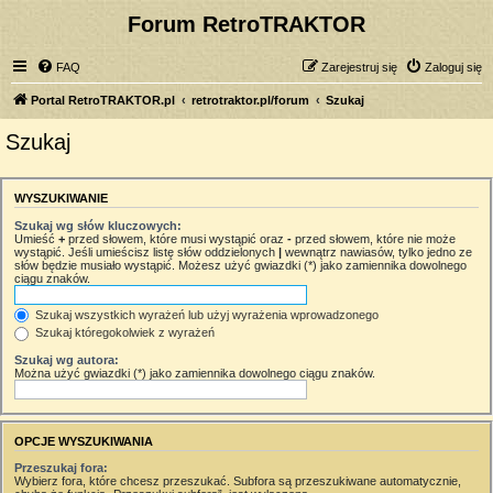
Forum RetroTRAKTOR
FAQ
Zarejestruj się
Zaloguj się
Portal RetroTRAKTOR.pl
retrotraktor.pl/forum
Szukaj
Szukaj
WYSZUKIWANIE
Szukaj wg słów kluczowych:
Umieść
+
przed słowem, które musi wystąpić oraz
-
przed słowem, które nie może
wystąpić. Jeśli umieścisz listę słów oddzielonych
|
wewnątrz nawiasów, tylko jedno ze
słów będzie musiało wystąpić. Możesz użyć gwiazdki (*) jako zamiennika dowolnego
ciągu znaków.
Szukaj wszystkich wyrażeń lub użyj wyrażenia wprowadzonego
Szukaj któregokolwiek z wyrażeń
Szukaj wg autora:
Można użyć gwiazdki (*) jako zamiennika dowolnego ciągu znaków.
OPCJE WYSZUKIWANIA
Przeszukaj fora:
Wybierz fora, które chcesz przeszukać. Subfora są przeszukiwane automatycznie,