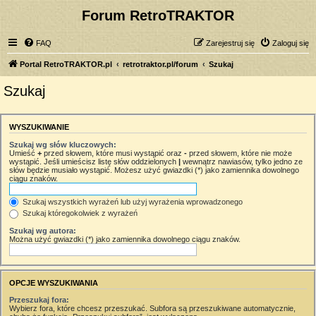
Forum RetroTRAKTOR
FAQ
Zarejestruj się
Zaloguj się
Portal RetroTRAKTOR.pl
retrotraktor.pl/forum
Szukaj
Szukaj
WYSZUKIWANIE
Szukaj wg słów kluczowych:
Umieść
+
przed słowem, które musi wystąpić oraz
-
przed słowem, które nie może
wystąpić. Jeśli umieścisz listę słów oddzielonych
|
wewnątrz nawiasów, tylko jedno ze
słów będzie musiało wystąpić. Możesz użyć gwiazdki (*) jako zamiennika dowolnego
ciągu znaków.
Szukaj wszystkich wyrażeń lub użyj wyrażenia wprowadzonego
Szukaj któregokolwiek z wyrażeń
Szukaj wg autora:
Można użyć gwiazdki (*) jako zamiennika dowolnego ciągu znaków.
OPCJE WYSZUKIWANIA
Przeszukaj fora:
Wybierz fora, które chcesz przeszukać. Subfora są przeszukiwane automatycznie,