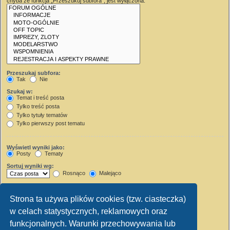
chyba że funkcja „Przeszukuj subfora”, jest wyłączona.
Przeszukaj subfora:
Tak
Nie
Szukaj w:
Temat i treść posta
Tylko treść posta
Tylko tytuły tematów
Tylko pierwszy post tematu
Wyświetl wyniki jako:
Posty
Tematy
Sortuj wyniki wg:
Rosnąco
Malejąco
Wyświetl wyniki z ostatnich:
Strona ta używa plików cookies (tzw. ciasteczka)
Wyświetl pierwsze:
w celach statystycznych, reklamowych oraz
Ustaw 0, aby wyświetlić cały post.
znaków w poście
funkcjonalnych. Warunki przechowywania lub