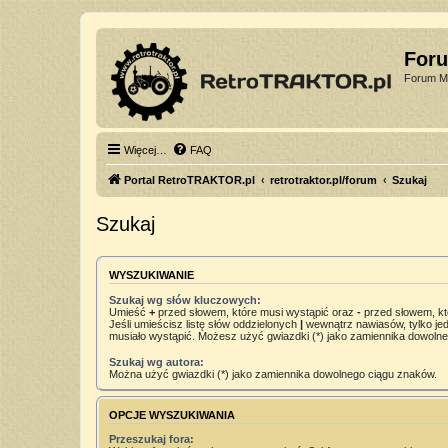
For
Forum Mi
Więcej…
FAQ
Portal RetroTRAKTOR.pl
retrotraktor.pl/forum
Szukaj
Szukaj
WYSZUKIWANIE
Szukaj wg słów kluczowych:
Umieść
+
przed słowem, które musi wystąpić oraz
-
przed słowem, kt
Jeśli umieścisz listę słów oddzielonych
|
wewnątrz nawiasów, tylko jed
musiało wystąpić. Możesz użyć gwiazdki (*) jako zamiennika dowoln
Szukaj wg autora:
Można użyć gwiazdki (*) jako zamiennika dowolnego ciągu znaków.
OPCJE WYSZUKIWANIA
Przeszukaj fora: