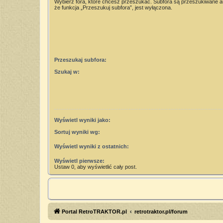
Wybierz fora, które chcesz przeszukać. Subfora są przeszukiwane 
że funkcja „Przeszukuj subfora”, jest wyłączona.
Przeszukaj subfora:
Szukaj w:
Wyświetl wyniki jako:
Sortuj wyniki wg:
Wyświetl wyniki z ostatnich:
Wyświetl pierwsze:
Ustaw 0, aby wyświetlić cały post.
Portal RetroTRAKTOR.pl
retrotraktor.pl/forum