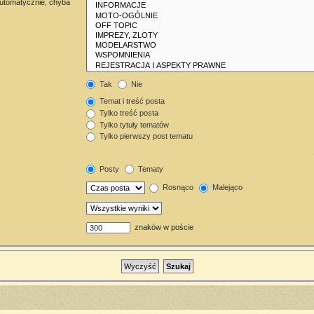
automatycznie, chyba
Tak
Nie
Temat i treść posta
Tylko treść posta
Tylko tytuły tematów
Tylko pierwszy post tematu
Posty
Tematy
Rosnąco
Malejąco
znaków w poście