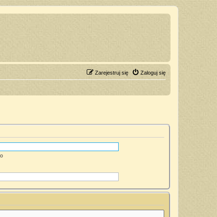
Zarejestruj się
Zaloguj się
go