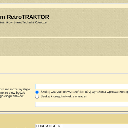
um RetroTRAKTOR
łośników Starej Techniki Rolniczej
óre nie może wystąpić.
Szukaj wszystkich wyrażeń lub użyj wyrażenia wprowadzone
no ze słów będzie
ego ciągu znaków.
Szukaj któregokolwiek z wyrażeń