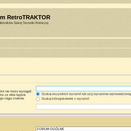
um RetroTRAKTOR
łośników Starej Techniki Rolniczej
óre nie może wystąpić.
Szukaj wszystkich wyrażeń lub użyj wyrażenia wprowadzone
no ze słów będzie
ego ciągu znaków.
Szukaj któregokolwiek z wyrażeń