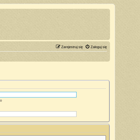
Zarejestruj się
Zaloguj się
go