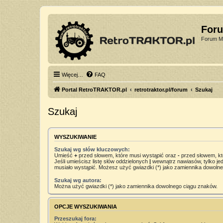
For
Forum Mi
Więcej…
FAQ
Portal RetroTRAKTOR.pl
retrotraktor.pl/forum
Szukaj
Szukaj
WYSZUKIWANIE
Szukaj wg słów kluczowych:
Umieść
+
przed słowem, które musi wystąpić oraz
-
przed słowem, kt
Jeśli umieścisz listę słów oddzielonych
|
wewnątrz nawiasów, tylko jed
musiało wystąpić. Możesz użyć gwiazdki (*) jako zamiennika dowoln
Szukaj wg autora:
Można użyć gwiazdki (*) jako zamiennika dowolnego ciągu znaków.
OPCJE WYSZUKIWANIA
Przeszukaj fora: