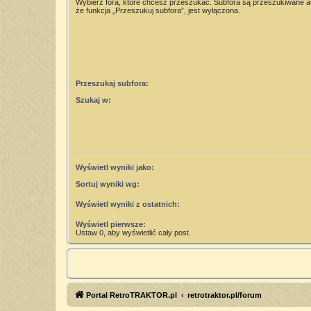
Wybierz fora, które chcesz przeszukać. Subfora są przeszukiwane 
że funkcja „Przeszukuj subfora”, jest wyłączona.
Przeszukaj subfora:
Szukaj w:
Wyświetl wyniki jako:
Sortuj wyniki wg:
Wyświetl wyniki z ostatnich:
Wyświetl pierwsze:
Ustaw 0, aby wyświetlić cały post.
Portal RetroTRAKTOR.pl
retrotraktor.pl/forum