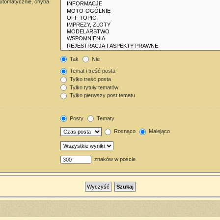
automatycznie, chyba
Tak
Nie
Temat i treść posta
Tylko treść posta
Tylko tytuły tematów
Tylko pierwszy post tematu
Posty
Tematy
Rosnąco
Malejąco
znaków w poście