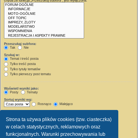
chyba że funkcja „Przeszukuj subfora”, jest wyłączona.
Przeszukaj subfora:
Tak
Nie
Szukaj w:
Temat i treść posta
Tylko treść posta
Tylko tytuły tematów
Tylko pierwszy post tematu
Wyświetl wyniki jako:
Posty
Tematy
Sortuj wyniki wg:
Rosnąco
Malejąco
Wyświetl wyniki z ostatnich:
Strona ta używa plików cookies (tzw. ciasteczka)
Wyświetl pierwsze:
w celach statystycznych, reklamowych oraz
Ustaw 0, aby wyświetlić cały post.
znaków w poście
funkcjonalnych. Warunki przechowywania lub