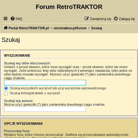
Forum RetroTRAKTOR
FAQ
Zarejestruj się
Zaloguj się
Portal RetroTRAKTOR.pl
retrotraktor.pl/forum
Szukaj
Szukaj
WYSZUKIWANIE
Szukaj wg słów kluczowych:
Umieść
+
przed słowem, które musi wystąpić oraz
-
przed słowem, które nie może
wystąpić. Jeśli umieścisz listę słów oddzielonych
|
wewnątrz nawiasów, tylko jedno ze
słów będzie musiało wystąpić. Możesz użyć gwiazdki (*) jako zamiennika dowolnego
ciągu znaków.
Szukaj wszystkich wyrażeń lub użyj wyrażenia wprowadzonego
Szukaj któregokolwiek z wyrażeń
Szukaj wg autora:
Można użyć gwiazdki (*) jako zamiennika dowolnego ciągu znaków.
OPCJE WYSZUKIWANIA
Przeszukaj fora:
Wybierz fora, które chcesz przeszukać. Subfora są przeszukiwane automatycznie,