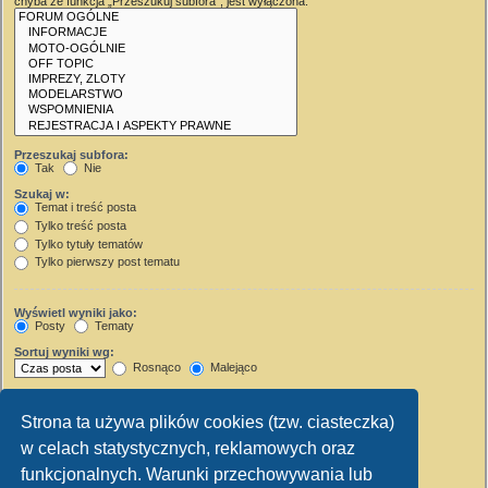
chyba że funkcja „Przeszukuj subfora”, jest wyłączona.
Przeszukaj subfora:
Tak
Nie
Szukaj w:
Temat i treść posta
Tylko treść posta
Tylko tytuły tematów
Tylko pierwszy post tematu
Wyświetl wyniki jako:
Posty
Tematy
Sortuj wyniki wg:
Rosnąco
Malejąco
Wyświetl wyniki z ostatnich:
Strona ta używa plików cookies (tzw. ciasteczka)
Wyświetl pierwsze:
w celach statystycznych, reklamowych oraz
Ustaw 0, aby wyświetlić cały post.
znaków w poście
funkcjonalnych. Warunki przechowywania lub