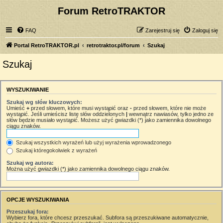
Forum RetroTRAKTOR
FAQ
Zarejestruj się
Zaloguj się
Portal RetroTRAKTOR.pl
retrotraktor.pl/forum
Szukaj
Szukaj
WYSZUKIWANIE
Szukaj wg słów kluczowych:
Umieść
+
przed słowem, które musi wystąpić oraz
-
przed słowem, które nie może
wystąpić. Jeśli umieścisz listę słów oddzielonych
|
wewnątrz nawiasów, tylko jedno ze
słów będzie musiało wystąpić. Możesz użyć gwiazdki (*) jako zamiennika dowolnego
ciągu znaków.
Szukaj wszystkich wyrażeń lub użyj wyrażenia wprowadzonego
Szukaj któregokolwiek z wyrażeń
Szukaj wg autora:
Można użyć gwiazdki (*) jako zamiennika dowolnego ciągu znaków.
OPCJE WYSZUKIWANIA
Przeszukaj fora:
Wybierz fora, które chcesz przeszukać. Subfora są przeszukiwane automatycznie,