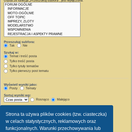
chyba że funkcja „Przeszukuj subfora”, jest wyłączona.
Przeszukaj subfora:
Tak
Nie
Szukaj w:
Temat i treść posta
Tylko treść posta
Tylko tytuły tematów
Tylko pierwszy post tematu
Wyświetl wyniki jako:
Posty
Tematy
Sortuj wyniki wg:
Rosnąco
Malejąco
Wyświetl wyniki z ostatnich:
Strona ta używa plików cookies (tzw. ciasteczka)
Wyświetl pierwsze:
w celach statystycznych, reklamowych oraz
Ustaw 0, aby wyświetlić cały post.
znaków w poście
funkcjonalnych. Warunki przechowywania lub