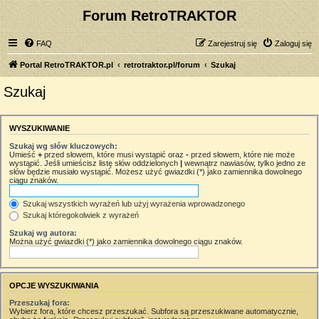
Forum RetroTRAKTOR
FAQ
Zarejestruj się
Zaloguj się
Portal RetroTRAKTOR.pl
retrotraktor.pl/forum
Szukaj
Szukaj
WYSZUKIWANIE
Szukaj wg słów kluczowych:
Umieść
+
przed słowem, które musi wystąpić oraz
-
przed słowem, które nie może
wystąpić. Jeśli umieścisz listę słów oddzielonych
|
wewnątrz nawiasów, tylko jedno ze
słów będzie musiało wystąpić. Możesz użyć gwiazdki (*) jako zamiennika dowolnego
ciągu znaków.
Szukaj wszystkich wyrażeń lub użyj wyrażenia wprowadzonego
Szukaj któregokolwiek z wyrażeń
Szukaj wg autora:
Można użyć gwiazdki (*) jako zamiennika dowolnego ciągu znaków.
OPCJE WYSZUKIWANIA
Przeszukaj fora:
Wybierz fora, które chcesz przeszukać. Subfora są przeszukiwane automatycznie,