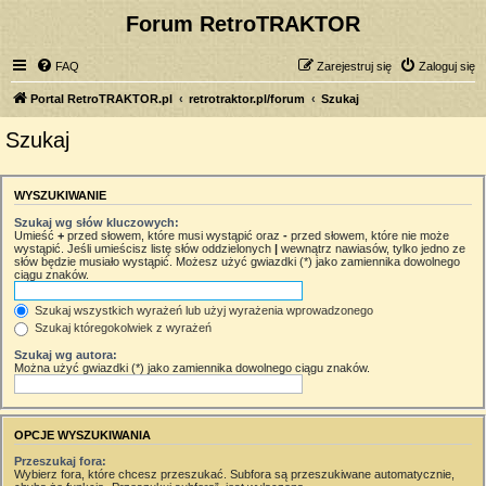
Forum RetroTRAKTOR
FAQ
Zarejestruj się
Zaloguj się
Portal RetroTRAKTOR.pl
retrotraktor.pl/forum
Szukaj
Szukaj
WYSZUKIWANIE
Szukaj wg słów kluczowych:
Umieść
+
przed słowem, które musi wystąpić oraz
-
przed słowem, które nie może
wystąpić. Jeśli umieścisz listę słów oddzielonych
|
wewnątrz nawiasów, tylko jedno ze
słów będzie musiało wystąpić. Możesz użyć gwiazdki (*) jako zamiennika dowolnego
ciągu znaków.
Szukaj wszystkich wyrażeń lub użyj wyrażenia wprowadzonego
Szukaj któregokolwiek z wyrażeń
Szukaj wg autora:
Można użyć gwiazdki (*) jako zamiennika dowolnego ciągu znaków.
OPCJE WYSZUKIWANIA
Przeszukaj fora:
Wybierz fora, które chcesz przeszukać. Subfora są przeszukiwane automatycznie,