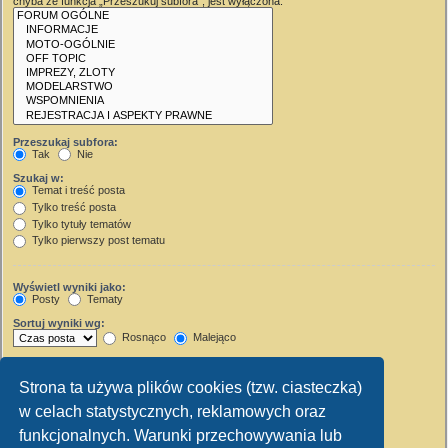
chyba że funkcja „Przeszukuj subfora”, jest wyłączona.
Przeszukaj subfora:
Tak
Nie
Szukaj w:
Temat i treść posta
Tylko treść posta
Tylko tytuły tematów
Tylko pierwszy post tematu
Wyświetl wyniki jako:
Posty
Tematy
Sortuj wyniki wg:
Rosnąco
Malejąco
Wyświetl wyniki z ostatnich:
Strona ta używa plików cookies (tzw. ciasteczka)
Wyświetl pierwsze:
w celach statystycznych, reklamowych oraz
Ustaw 0, aby wyświetlić cały post.
znaków w poście
funkcjonalnych. Warunki przechowywania lub