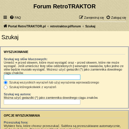
Forum RetroTRAKTOR
FAQ
Zarejestruj się
Zaloguj się
Portal RetroTRAKTOR.pl
retrotraktor.pl/forum
Szukaj
Szukaj
WYSZUKIWANIE
Szukaj wg słów kluczowych:
Umieść
+
przed słowem, które musi wystąpić oraz
-
przed słowem, które nie może
wystąpić. Jeśli umieścisz listę słów oddzielonych
|
wewnątrz nawiasów, tylko jedno ze
słów będzie musiało wystąpić. Możesz użyć gwiazdki (*) jako zamiennika dowolnego
ciągu znaków.
Szukaj wszystkich wyrażeń lub użyj wyrażenia wprowadzonego
Szukaj któregokolwiek z wyrażeń
Szukaj wg autora:
Można użyć gwiazdki (*) jako zamiennika dowolnego ciągu znaków.
OPCJE WYSZUKIWANIA
Przeszukaj fora:
Wybierz fora, które chcesz przeszukać. Subfora są przeszukiwane automatycznie,