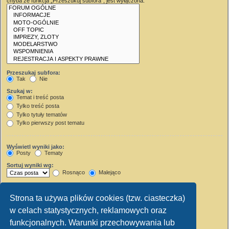
chyba że funkcja „Przeszukuj subfora”, jest wyłączona.
Przeszukaj subfora:
Tak
Nie
Szukaj w:
Temat i treść posta
Tylko treść posta
Tylko tytuły tematów
Tylko pierwszy post tematu
Wyświetl wyniki jako:
Posty
Tematy
Sortuj wyniki wg:
Rosnąco
Malejąco
Wyświetl wyniki z ostatnich:
Strona ta używa plików cookies (tzw. ciasteczka)
Wyświetl pierwsze:
w celach statystycznych, reklamowych oraz
Ustaw 0, aby wyświetlić cały post.
znaków w poście
funkcjonalnych. Warunki przechowywania lub