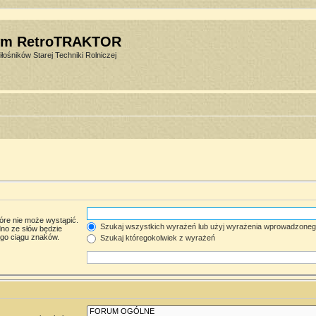
um RetroTRAKTOR
łośników Starej Techniki Rolniczej
óre nie może wystąpić.
Szukaj wszystkich wyrażeń lub użyj wyrażenia wprowadzone
no ze słów będzie
ego ciągu znaków.
Szukaj któregokolwiek z wyrażeń