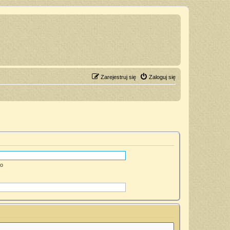
Zarejestruj się
Zaloguj się
go