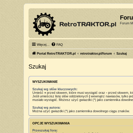
For
Forum Mi
Więcej…
FAQ
Portal RetroTRAKTOR.pl
retrotraktor.pl/forum
Szukaj
Szukaj
WYSZUKIWANIE
Szukaj wg słów kluczowych:
Umieść
+
przed słowem, które musi wystąpić oraz
-
przed słowem, kt
Jeśli umieścisz listę słów oddzielonych
|
wewnątrz nawiasów, tylko jed
musiało wystąpić. Możesz użyć gwiazdki (*) jako zamiennika dowoln
Szukaj wg autora:
Można użyć gwiazdki (*) jako zamiennika dowolnego ciągu znaków.
OPCJE WYSZUKIWANIA
Przeszukaj fora: