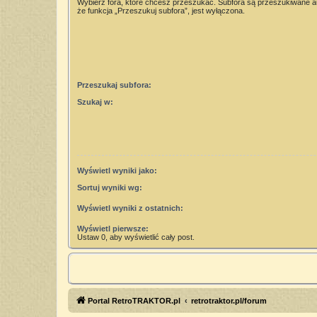
Wybierz fora, które chcesz przeszukać. Subfora są przeszukiwane 
że funkcja „Przeszukuj subfora”, jest wyłączona.
Przeszukaj subfora:
Szukaj w:
Wyświetl wyniki jako:
Sortuj wyniki wg:
Wyświetl wyniki z ostatnich:
Wyświetl pierwsze:
Ustaw 0, aby wyświetlić cały post.
Portal RetroTRAKTOR.pl
retrotraktor.pl/forum