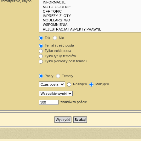
automatycznie, chyba
Tak
Nie
Temat i treść posta
Tylko treść posta
Tylko tytuły tematów
Tylko pierwszy post tematu
Posty
Tematy
Rosnąco
Malejąco
znaków w poście