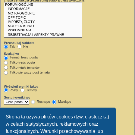
chyba że funkcja „Przeszukuj subfora”, jest wyłączona.
Przeszukaj subfora:
Tak
Nie
Szukaj w:
Temat i treść posta
Tylko treść posta
Tylko tytuły tematów
Tylko pierwszy post tematu
Wyświetl wyniki jako:
Posty
Tematy
Sortuj wyniki wg:
Rosnąco
Malejąco
Wyświetl wyniki z ostatnich:
Strona ta używa plików cookies (tzw. ciasteczka)
Wyświetl pierwsze:
w celach statystycznych, reklamowych oraz
Ustaw 0, aby wyświetlić cały post.
znaków w poście
funkcjonalnych. Warunki przechowywania lub