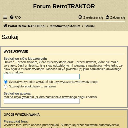
Forum RetroTRAKTOR
FAQ
Zarejestruj się
Zaloguj się
Portal RetroTRAKTOR.pl
retrotraktor.pl/forum
Szukaj
Szukaj
WYSZUKIWANIE
Szukaj wg słów kluczowych:
Umieść
+
przed słowem, które musi wystąpić oraz
-
przed słowem, które nie może
wystąpić. Jeśli umieścisz listę słów oddzielonych
|
wewnątrz nawiasów, tylko jedno ze
słów będzie musiało wystąpić. Możesz użyć gwiazdki (*) jako zamiennika dowolnego
ciągu znaków.
Szukaj wszystkich wyrażeń lub użyj wyrażenia wprowadzonego
Szukaj któregokolwiek z wyrażeń
Szukaj wg autora:
Można użyć gwiazdki (*) jako zamiennika dowolnego ciągu znaków.
OPCJE WYSZUKIWANIA
Przeszukaj fora:
Wybierz fora, które chcesz przeszukać. Subfora są przeszukiwane automatycznie,