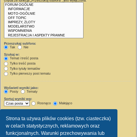
chyba że funkcja „Przeszukuj subfora”, jest wyłączona.
Przeszukaj subfora:
Tak
Nie
Szukaj w:
Temat i treść posta
Tylko treść posta
Tylko tytuły tematów
Tylko pierwszy post tematu
Wyświetl wyniki jako:
Posty
Tematy
Sortuj wyniki wg:
Rosnąco
Malejąco
Wyświetl wyniki z ostatnich:
Strona ta używa plików cookies (tzw. ciasteczka)
Wyświetl pierwsze:
w celach statystycznych, reklamowych oraz
Ustaw 0, aby wyświetlić cały post.
znaków w poście
funkcjonalnych. Warunki przechowywania lub