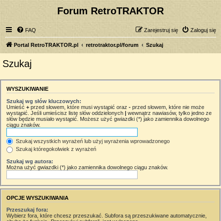
Forum RetroTRAKTOR
FAQ
Zarejestruj się
Zaloguj się
Portal RetroTRAKTOR.pl
retrotraktor.pl/forum
Szukaj
Szukaj
WYSZUKIWANIE
Szukaj wg słów kluczowych:
Umieść
+
przed słowem, które musi wystąpić oraz
-
przed słowem, które nie może
wystąpić. Jeśli umieścisz listę słów oddzielonych
|
wewnątrz nawiasów, tylko jedno ze
słów będzie musiało wystąpić. Możesz użyć gwiazdki (*) jako zamiennika dowolnego
ciągu znaków.
Szukaj wszystkich wyrażeń lub użyj wyrażenia wprowadzonego
Szukaj któregokolwiek z wyrażeń
Szukaj wg autora:
Można użyć gwiazdki (*) jako zamiennika dowolnego ciągu znaków.
OPCJE WYSZUKIWANIA
Przeszukaj fora:
Wybierz fora, które chcesz przeszukać. Subfora są przeszukiwane automatycznie,