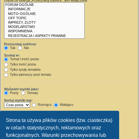
chyba że funkcja „Przeszukuj subfora”, jest wyłączona.
Przeszukaj subfora:
Tak
Nie
Szukaj w:
Temat i treść posta
Tylko treść posta
Tylko tytuły tematów
Tylko pierwszy post tematu
Wyświetl wyniki jako:
Posty
Tematy
Sortuj wyniki wg:
Rosnąco
Malejąco
Wyświetl wyniki z ostatnich:
Strona ta używa plików cookies (tzw. ciasteczka)
Wyświetl pierwsze:
w celach statystycznych, reklamowych oraz
Ustaw 0, aby wyświetlić cały post.
znaków w poście
funkcjonalnych. Warunki przechowywania lub