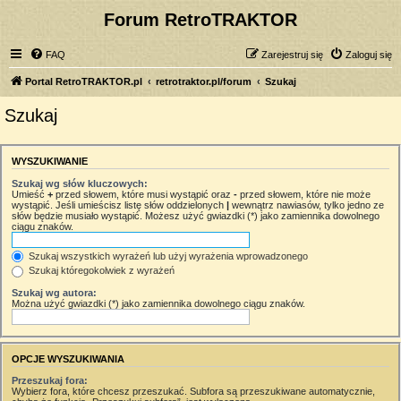
Forum RetroTRAKTOR
FAQ
Zarejestruj się
Zaloguj się
Portal RetroTRAKTOR.pl
retrotraktor.pl/forum
Szukaj
Szukaj
WYSZUKIWANIE
Szukaj wg słów kluczowych:
Umieść
+
przed słowem, które musi wystąpić oraz
-
przed słowem, które nie może
wystąpić. Jeśli umieścisz listę słów oddzielonych
|
wewnątrz nawiasów, tylko jedno ze
słów będzie musiało wystąpić. Możesz użyć gwiazdki (*) jako zamiennika dowolnego
ciągu znaków.
Szukaj wszystkich wyrażeń lub użyj wyrażenia wprowadzonego
Szukaj któregokolwiek z wyrażeń
Szukaj wg autora:
Można użyć gwiazdki (*) jako zamiennika dowolnego ciągu znaków.
OPCJE WYSZUKIWANIA
Przeszukaj fora:
Wybierz fora, które chcesz przeszukać. Subfora są przeszukiwane automatycznie,