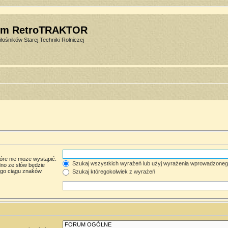
um RetroTRAKTOR
łośników Starej Techniki Rolniczej
óre nie może wystąpić.
Szukaj wszystkich wyrażeń lub użyj wyrażenia wprowadzone
no ze słów będzie
ego ciągu znaków.
Szukaj któregokolwiek z wyrażeń