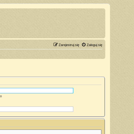
Zarejestruj się
Zaloguj się
go