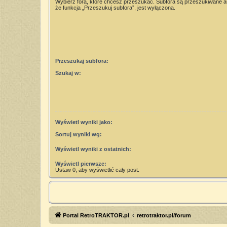
Wybierz fora, które chcesz przeszukać. Subfora są przeszukiwane 
że funkcja „Przeszukuj subfora”, jest wyłączona.
Przeszukaj subfora:
Szukaj w:
Wyświetl wyniki jako:
Sortuj wyniki wg:
Wyświetl wyniki z ostatnich:
Wyświetl pierwsze:
Ustaw 0, aby wyświetlić cały post.
Portal RetroTRAKTOR.pl
retrotraktor.pl/forum