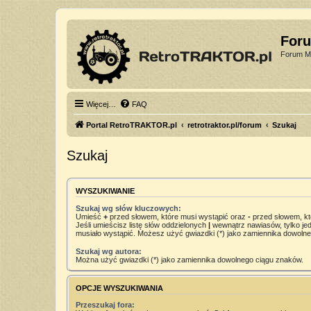
For
Forum Mi
Więcej…
FAQ
Portal RetroTRAKTOR.pl
retrotraktor.pl/forum
Szukaj
Szukaj
WYSZUKIWANIE
Szukaj wg słów kluczowych:
Umieść
+
przed słowem, które musi wystąpić oraz
-
przed słowem, kt
Jeśli umieścisz listę słów oddzielonych
|
wewnątrz nawiasów, tylko jed
musiało wystąpić. Możesz użyć gwiazdki (*) jako zamiennika dowoln
Szukaj wg autora:
Można użyć gwiazdki (*) jako zamiennika dowolnego ciągu znaków.
OPCJE WYSZUKIWANIA
Przeszukaj fora: