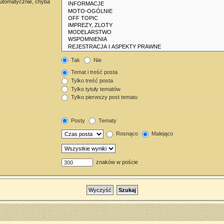
automatycznie, chyba
Tak
Nie
Temat i treść posta
Tylko treść posta
Tylko tytuły tematów
Tylko pierwszy post tematu
Posty
Tematy
Rosnąco
Malejąco
znaków w poście