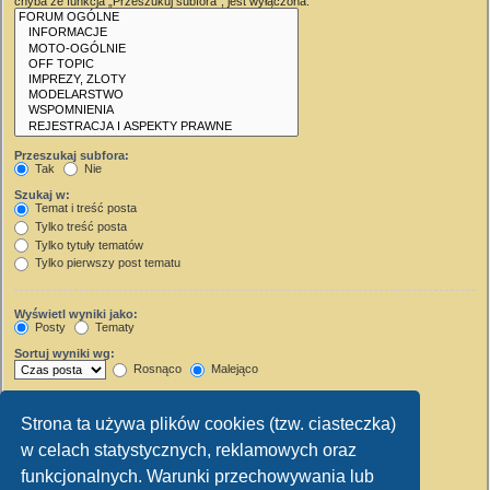
chyba że funkcja „Przeszukuj subfora”, jest wyłączona.
Przeszukaj subfora:
Tak
Nie
Szukaj w:
Temat i treść posta
Tylko treść posta
Tylko tytuły tematów
Tylko pierwszy post tematu
Wyświetl wyniki jako:
Posty
Tematy
Sortuj wyniki wg:
Rosnąco
Malejąco
Wyświetl wyniki z ostatnich:
Strona ta używa plików cookies (tzw. ciasteczka)
Wyświetl pierwsze:
w celach statystycznych, reklamowych oraz
Ustaw 0, aby wyświetlić cały post.
znaków w poście
funkcjonalnych. Warunki przechowywania lub