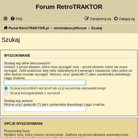
Forum RetroTRAKTOR
FAQ
Zarejestruj się
Zaloguj się
Portal RetroTRAKTOR.pl
retrotraktor.pl/forum
Szukaj
Szukaj
WYSZUKIWANIE
Szukaj wg słów kluczowych:
Umieść
+
przed słowem, które musi wystąpić oraz
-
przed słowem, które nie może
wystąpić. Jeśli umieścisz listę słów oddzielonych
|
wewnątrz nawiasów, tylko jedno ze
słów będzie musiało wystąpić. Możesz użyć gwiazdki (*) jako zamiennika dowolnego
ciągu znaków.
Szukaj wszystkich wyrażeń lub użyj wyrażenia wprowadzonego
Szukaj któregokolwiek z wyrażeń
Szukaj wg autora:
Można użyć gwiazdki (*) jako zamiennika dowolnego ciągu znaków.
OPCJE WYSZUKIWANIA
Przeszukaj fora:
Wybierz fora, które chcesz przeszukać. Subfora są przeszukiwane automatycznie,