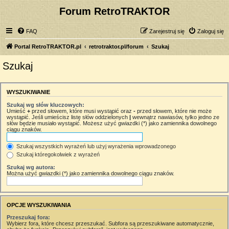
Forum RetroTRAKTOR
FAQ
Zarejestruj się
Zaloguj się
Portal RetroTRAKTOR.pl
retrotraktor.pl/forum
Szukaj
Szukaj
WYSZUKIWANIE
Szukaj wg słów kluczowych:
Umieść
+
przed słowem, które musi wystąpić oraz
-
przed słowem, które nie może
wystąpić. Jeśli umieścisz listę słów oddzielonych
|
wewnątrz nawiasów, tylko jedno ze
słów będzie musiało wystąpić. Możesz użyć gwiazdki (*) jako zamiennika dowolnego
ciągu znaków.
Szukaj wszystkich wyrażeń lub użyj wyrażenia wprowadzonego
Szukaj któregokolwiek z wyrażeń
Szukaj wg autora:
Można użyć gwiazdki (*) jako zamiennika dowolnego ciągu znaków.
OPCJE WYSZUKIWANIA
Przeszukaj fora:
Wybierz fora, które chcesz przeszukać. Subfora są przeszukiwane automatycznie,