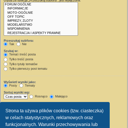
chyba że funkcja „Przeszukuj subfora”, jest wyłączona.
Przeszukaj subfora:
Tak
Nie
Szukaj w:
Temat i treść posta
Tylko treść posta
Tylko tytuły tematów
Tylko pierwszy post tematu
Wyświetl wyniki jako:
Posty
Tematy
Sortuj wyniki wg:
Rosnąco
Malejąco
Wyświetl wyniki z ostatnich:
Strona ta używa plików cookies (tzw. ciasteczka)
Wyświetl pierwsze:
w celach statystycznych, reklamowych oraz
Ustaw 0, aby wyświetlić cały post.
znaków w poście
funkcjonalnych. Warunki przechowywania lub