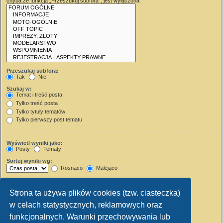
chyba że funkcja „Przeszukuj subfora”, jest wyłączona.
Przeszukaj subfora:
Tak
Nie
Szukaj w:
Temat i treść posta
Tylko treść posta
Tylko tytuły tematów
Tylko pierwszy post tematu
Wyświetl wyniki jako:
Posty
Tematy
Sortuj wyniki wg:
Rosnąco
Malejąco
Wyświetl wyniki z ostatnich:
Strona ta używa plików cookies (tzw. ciasteczka)
Wyświetl pierwsze:
w celach statystycznych, reklamowych oraz
Ustaw 0, aby wyświetlić cały post.
znaków w poście
funkcjonalnych. Warunki przechowywania lub