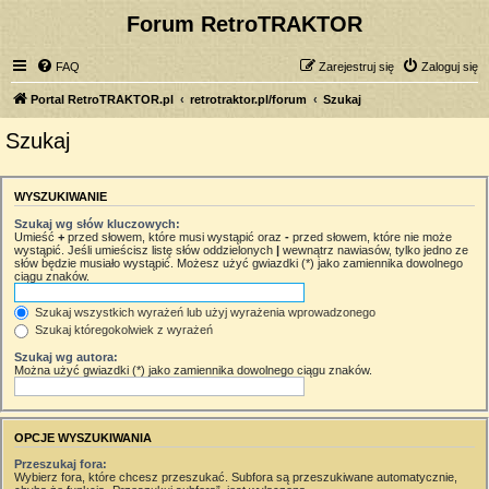
Forum RetroTRAKTOR
FAQ
Zarejestruj się
Zaloguj się
Portal RetroTRAKTOR.pl
retrotraktor.pl/forum
Szukaj
Szukaj
WYSZUKIWANIE
Szukaj wg słów kluczowych:
Umieść
+
przed słowem, które musi wystąpić oraz
-
przed słowem, które nie może
wystąpić. Jeśli umieścisz listę słów oddzielonych
|
wewnątrz nawiasów, tylko jedno ze
słów będzie musiało wystąpić. Możesz użyć gwiazdki (*) jako zamiennika dowolnego
ciągu znaków.
Szukaj wszystkich wyrażeń lub użyj wyrażenia wprowadzonego
Szukaj któregokolwiek z wyrażeń
Szukaj wg autora:
Można użyć gwiazdki (*) jako zamiennika dowolnego ciągu znaków.
OPCJE WYSZUKIWANIA
Przeszukaj fora:
Wybierz fora, które chcesz przeszukać. Subfora są przeszukiwane automatycznie,