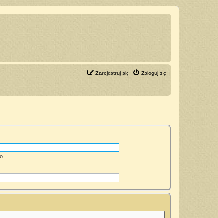
Zarejestruj się
Zaloguj się
go