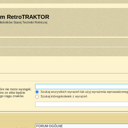
um RetroTRAKTOR
łośników Starej Techniki Rolniczej
óre nie może wystąpić.
Szukaj wszystkich wyrażeń lub użyj wyrażenia wprowadzone
no ze słów będzie
ego ciągu znaków.
Szukaj któregokolwiek z wyrażeń