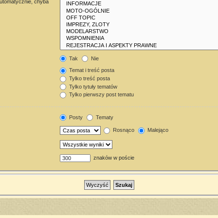
automatycznie, chyba
Tak
Nie
Temat i treść posta
Tylko treść posta
Tylko tytuły tematów
Tylko pierwszy post tematu
Posty
Tematy
Rosnąco
Malejąco
znaków w poście