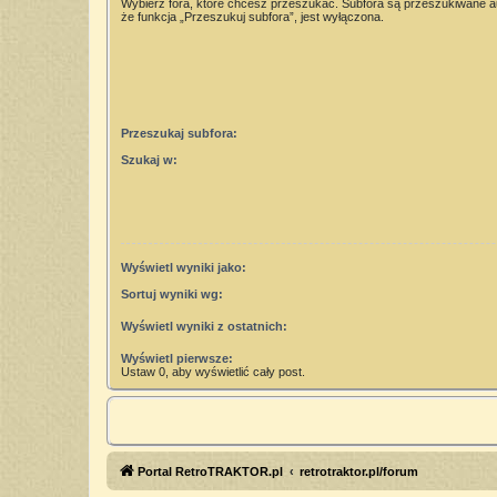
Wybierz fora, które chcesz przeszukać. Subfora są przeszukiwane 
że funkcja „Przeszukuj subfora”, jest wyłączona.
Przeszukaj subfora:
Szukaj w:
Wyświetl wyniki jako:
Sortuj wyniki wg:
Wyświetl wyniki z ostatnich:
Wyświetl pierwsze:
Ustaw 0, aby wyświetlić cały post.
Portal RetroTRAKTOR.pl
retrotraktor.pl/forum