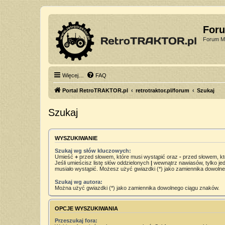
For
Forum Mi
Więcej…
FAQ
Portal RetroTRAKTOR.pl
retrotraktor.pl/forum
Szukaj
Szukaj
WYSZUKIWANIE
Szukaj wg słów kluczowych:
Umieść
+
przed słowem, które musi wystąpić oraz
-
przed słowem, kt
Jeśli umieścisz listę słów oddzielonych
|
wewnątrz nawiasów, tylko jed
musiało wystąpić. Możesz użyć gwiazdki (*) jako zamiennika dowoln
Szukaj wg autora:
Można użyć gwiazdki (*) jako zamiennika dowolnego ciągu znaków.
OPCJE WYSZUKIWANIA
Przeszukaj fora: