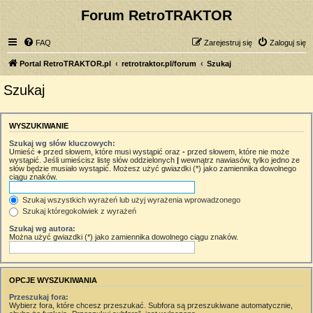
Forum RetroTRAKTOR
FAQ
Zarejestruj się
Zaloguj się
Portal RetroTRAKTOR.pl
retrotraktor.pl/forum
Szukaj
Szukaj
WYSZUKIWANIE
Szukaj wg słów kluczowych:
Umieść
+
przed słowem, które musi wystąpić oraz
-
przed słowem, które nie może
wystąpić. Jeśli umieścisz listę słów oddzielonych
|
wewnątrz nawiasów, tylko jedno ze
słów będzie musiało wystąpić. Możesz użyć gwiazdki (*) jako zamiennika dowolnego
ciągu znaków.
Szukaj wszystkich wyrażeń lub użyj wyrażenia wprowadzonego
Szukaj któregokolwiek z wyrażeń
Szukaj wg autora:
Można użyć gwiazdki (*) jako zamiennika dowolnego ciągu znaków.
OPCJE WYSZUKIWANIA
Przeszukaj fora:
Wybierz fora, które chcesz przeszukać. Subfora są przeszukiwane automatycznie,