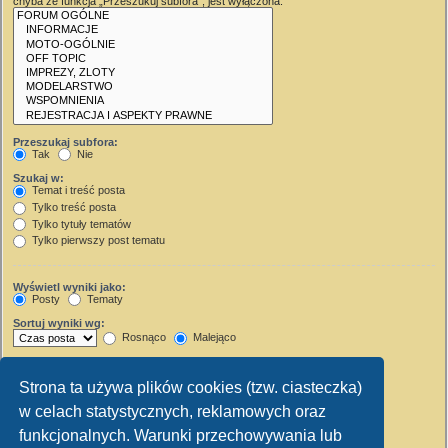
chyba że funkcja „Przeszukuj subfora”, jest wyłączona.
Przeszukaj subfora:
Tak
Nie
Szukaj w:
Temat i treść posta
Tylko treść posta
Tylko tytuły tematów
Tylko pierwszy post tematu
Wyświetl wyniki jako:
Posty
Tematy
Sortuj wyniki wg:
Rosnąco
Malejąco
Wyświetl wyniki z ostatnich:
Strona ta używa plików cookies (tzw. ciasteczka)
Wyświetl pierwsze:
w celach statystycznych, reklamowych oraz
Ustaw 0, aby wyświetlić cały post.
znaków w poście
funkcjonalnych. Warunki przechowywania lub