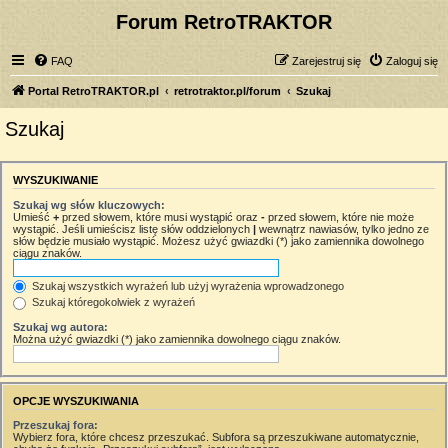
Forum RetroTRAKTOR
FAQ
Zarejestruj się
Zaloguj się
Portal RetroTRAKTOR.pl
retrotraktor.pl/forum
Szukaj
Szukaj
WYSZUKIWANIE
Szukaj wg słów kluczowych:
Umieść
+
przed słowem, które musi wystąpić oraz
-
przed słowem, które nie może
wystąpić. Jeśli umieścisz listę słów oddzielonych
|
wewnątrz nawiasów, tylko jedno ze
słów będzie musiało wystąpić. Możesz użyć gwiazdki (*) jako zamiennika dowolnego
ciągu znaków.
Szukaj wszystkich wyrażeń lub użyj wyrażenia wprowadzonego
Szukaj któregokolwiek z wyrażeń
Szukaj wg autora:
Można użyć gwiazdki (*) jako zamiennika dowolnego ciągu znaków.
OPCJE WYSZUKIWANIA
Przeszukaj fora:
Wybierz fora, które chcesz przeszukać. Subfora są przeszukiwane automatycznie,