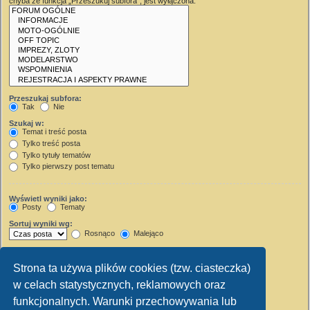
chyba że funkcja „Przeszukuj subfora”, jest wyłączona.
Przeszukaj subfora:
Tak
Nie
Szukaj w:
Temat i treść posta
Tylko treść posta
Tylko tytuły tematów
Tylko pierwszy post tematu
Wyświetl wyniki jako:
Posty
Tematy
Sortuj wyniki wg:
Rosnąco
Malejąco
Wyświetl wyniki z ostatnich:
Strona ta używa plików cookies (tzw. ciasteczka)
Wyświetl pierwsze:
w celach statystycznych, reklamowych oraz
Ustaw 0, aby wyświetlić cały post.
znaków w poście
funkcjonalnych. Warunki przechowywania lub