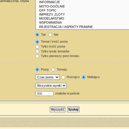
automatycznie, chyba
Tak
Nie
Temat i treść posta
Tylko treść posta
Tylko tytuły tematów
Tylko pierwszy post tematu
Posty
Tematy
Rosnąco
Malejąco
znaków w poście