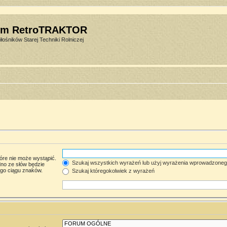
um RetroTRAKTOR
łośników Starej Techniki Rolniczej
óre nie może wystąpić.
Szukaj wszystkich wyrażeń lub użyj wyrażenia wprowadzone
no ze słów będzie
ego ciągu znaków.
Szukaj któregokolwiek z wyrażeń