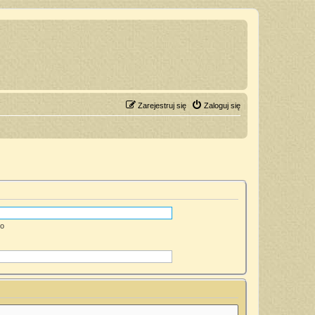
Zarejestruj się
Zaloguj się
go