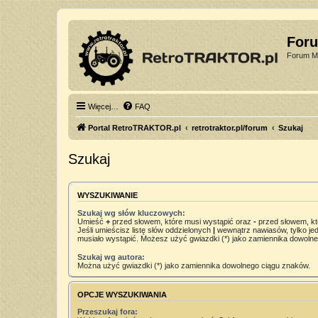
For
Forum Mi
Więcej…
FAQ
Portal RetroTRAKTOR.pl
retrotraktor.pl/forum
Szukaj
Szukaj
WYSZUKIWANIE
Szukaj wg słów kluczowych:
Umieść
+
przed słowem, które musi wystąpić oraz
-
przed słowem, kt
Jeśli umieścisz listę słów oddzielonych
|
wewnątrz nawiasów, tylko jed
musiało wystąpić. Możesz użyć gwiazdki (*) jako zamiennika dowoln
Szukaj wg autora:
Można użyć gwiazdki (*) jako zamiennika dowolnego ciągu znaków.
OPCJE WYSZUKIWANIA
Przeszukaj fora: