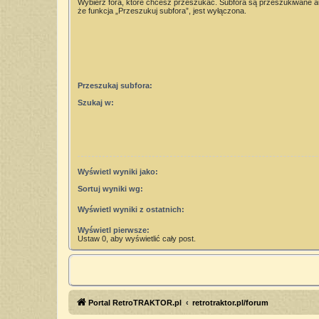
Wybierz fora, które chcesz przeszukać. Subfora są przeszukiwane 
że funkcja „Przeszukuj subfora”, jest wyłączona.
Przeszukaj subfora:
Szukaj w:
Wyświetl wyniki jako:
Sortuj wyniki wg:
Wyświetl wyniki z ostatnich:
Wyświetl pierwsze:
Ustaw 0, aby wyświetlić cały post.
Portal RetroTRAKTOR.pl
retrotraktor.pl/forum