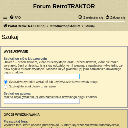
Forum RetroTRAKTOR
FAQ
Zarejestruj się
Zaloguj się
Portal RetroTRAKTOR.pl
retrotraktor.pl/forum
Szukaj
Szukaj
WYSZUKIWANIE
Szukaj wg słów kluczowych:
Umieść
+
przed słowem, które musi wystąpić oraz
-
przed słowem, które nie może
wystąpić. Jeśli umieścisz listę słów oddzielonych
|
wewnątrz nawiasów, tylko jedno ze
słów będzie musiało wystąpić. Możesz użyć gwiazdki (*) jako zamiennika dowolnego
ciągu znaków.
Szukaj wszystkich wyrażeń lub użyj wyrażenia wprowadzonego
Szukaj któregokolwiek z wyrażeń
Szukaj wg autora:
Można użyć gwiazdki (*) jako zamiennika dowolnego ciągu znaków.
OPCJE WYSZUKIWANIA
Przeszukaj fora:
Wybierz fora, które chcesz przeszukać. Subfora są przeszukiwane automatycznie,