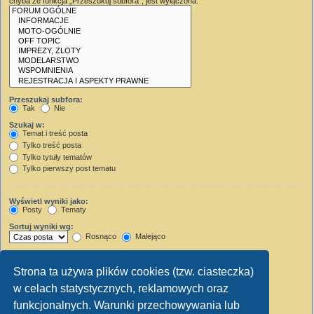
chyba że funkcja „Przeszukuj subfora”, jest wyłączona.
Przeszukaj subfora:
Tak
Nie
Szukaj w:
Temat i treść posta
Tylko treść posta
Tylko tytuły tematów
Tylko pierwszy post tematu
Wyświetl wyniki jako:
Posty
Tematy
Sortuj wyniki wg:
Rosnąco
Malejąco
Wyświetl wyniki z ostatnich:
Strona ta używa plików cookies (tzw. ciasteczka)
Wyświetl pierwsze:
w celach statystycznych, reklamowych oraz
Ustaw 0, aby wyświetlić cały post.
znaków w poście
funkcjonalnych. Warunki przechowywania lub