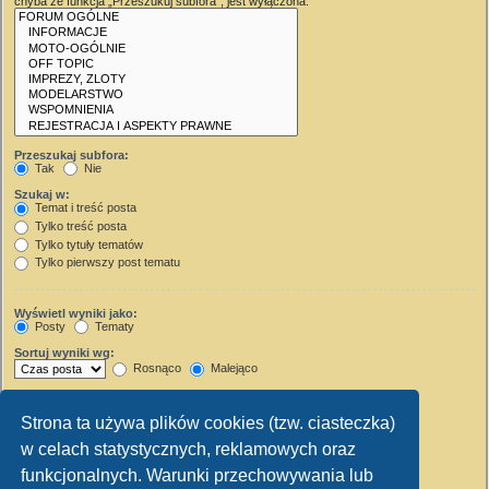
chyba że funkcja „Przeszukuj subfora”, jest wyłączona.
Przeszukaj subfora:
Tak
Nie
Szukaj w:
Temat i treść posta
Tylko treść posta
Tylko tytuły tematów
Tylko pierwszy post tematu
Wyświetl wyniki jako:
Posty
Tematy
Sortuj wyniki wg:
Rosnąco
Malejąco
Wyświetl wyniki z ostatnich:
Strona ta używa plików cookies (tzw. ciasteczka)
Wyświetl pierwsze:
w celach statystycznych, reklamowych oraz
Ustaw 0, aby wyświetlić cały post.
znaków w poście
funkcjonalnych. Warunki przechowywania lub