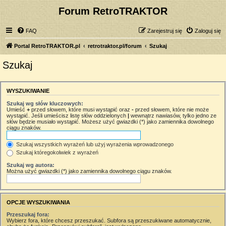
Forum RetroTRAKTOR
FAQ
Zarejestruj się
Zaloguj się
Portal RetroTRAKTOR.pl
retrotraktor.pl/forum
Szukaj
Szukaj
WYSZUKIWANIE
Szukaj wg słów kluczowych:
Umieść
+
przed słowem, które musi wystąpić oraz
-
przed słowem, które nie może
wystąpić. Jeśli umieścisz listę słów oddzielonych
|
wewnątrz nawiasów, tylko jedno ze
słów będzie musiało wystąpić. Możesz użyć gwiazdki (*) jako zamiennika dowolnego
ciągu znaków.
Szukaj wszystkich wyrażeń lub użyj wyrażenia wprowadzonego
Szukaj któregokolwiek z wyrażeń
Szukaj wg autora:
Można użyć gwiazdki (*) jako zamiennika dowolnego ciągu znaków.
OPCJE WYSZUKIWANIA
Przeszukaj fora:
Wybierz fora, które chcesz przeszukać. Subfora są przeszukiwane automatycznie,