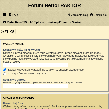
Forum RetroTRAKTOR
FAQ
Zarejestruj się
Zaloguj się
Portal RetroTRAKTOR.pl
retrotraktor.pl/forum
Szukaj
Szukaj
WYSZUKIWANIE
Szukaj wg słów kluczowych:
Umieść
+
przed słowem, które musi wystąpić oraz
-
przed słowem, które nie może
wystąpić. Jeśli umieścisz listę słów oddzielonych
|
wewnątrz nawiasów, tylko jedno ze
słów będzie musiało wystąpić. Możesz użyć gwiazdki (*) jako zamiennika dowolnego
ciągu znaków.
Szukaj wszystkich wyrażeń lub użyj wyrażenia wprowadzonego
Szukaj któregokolwiek z wyrażeń
Szukaj wg autora:
Można użyć gwiazdki (*) jako zamiennika dowolnego ciągu znaków.
OPCJE WYSZUKIWANIA
Przeszukaj fora:
Wybierz fora, które chcesz przeszukać. Subfora są przeszukiwane automatycznie,