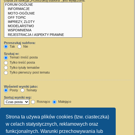
chyba że funkcja „Przeszukuj subfora”, jest wyłączona.
Przeszukaj subfora:
Tak
Nie
Szukaj w:
Temat i treść posta
Tylko treść posta
Tylko tytuły tematów
Tylko pierwszy post tematu
Wyświetl wyniki jako:
Posty
Tematy
Sortuj wyniki wg:
Rosnąco
Malejąco
Wyświetl wyniki z ostatnich:
Strona ta używa plików cookies (tzw. ciasteczka)
Wyświetl pierwsze:
w celach statystycznych, reklamowych oraz
Ustaw 0, aby wyświetlić cały post.
znaków w poście
funkcjonalnych. Warunki przechowywania lub