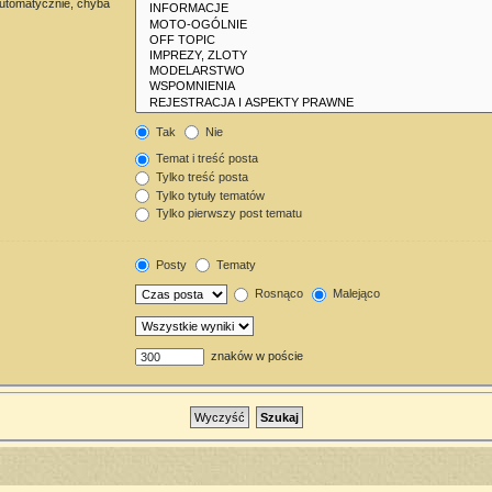
automatycznie, chyba
Tak
Nie
Temat i treść posta
Tylko treść posta
Tylko tytuły tematów
Tylko pierwszy post tematu
Posty
Tematy
Rosnąco
Malejąco
znaków w poście