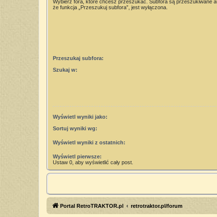
Wybierz fora, które chcesz przeszukać. Subfora są przeszukiwane 
że funkcja „Przeszukuj subfora”, jest wyłączona.
Przeszukaj subfora:
Szukaj w:
Wyświetl wyniki jako:
Sortuj wyniki wg:
Wyświetl wyniki z ostatnich:
Wyświetl pierwsze:
Ustaw 0, aby wyświetlić cały post.
Portal RetroTRAKTOR.pl
retrotraktor.pl/forum