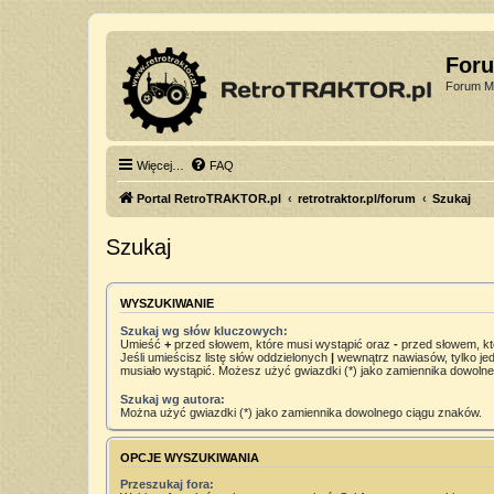
For
Forum Mi
Więcej…
FAQ
Portal RetroTRAKTOR.pl
retrotraktor.pl/forum
Szukaj
Szukaj
WYSZUKIWANIE
Szukaj wg słów kluczowych:
Umieść
+
przed słowem, które musi wystąpić oraz
-
przed słowem, kt
Jeśli umieścisz listę słów oddzielonych
|
wewnątrz nawiasów, tylko jed
musiało wystąpić. Możesz użyć gwiazdki (*) jako zamiennika dowoln
Szukaj wg autora:
Można użyć gwiazdki (*) jako zamiennika dowolnego ciągu znaków.
OPCJE WYSZUKIWANIA
Przeszukaj fora: