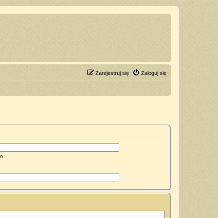
Zarejestruj się
Zaloguj się
go