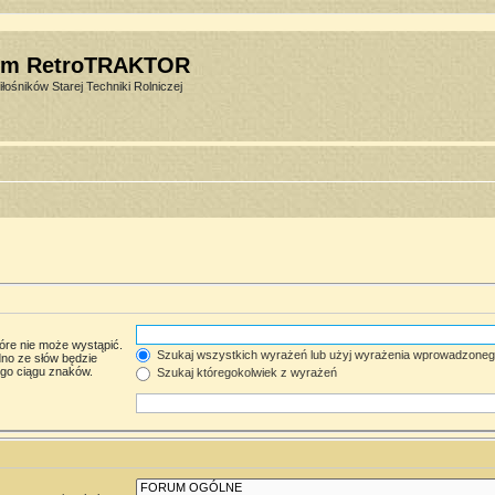
um RetroTRAKTOR
łośników Starej Techniki Rolniczej
óre nie może wystąpić.
Szukaj wszystkich wyrażeń lub użyj wyrażenia wprowadzone
no ze słów będzie
ego ciągu znaków.
Szukaj któregokolwiek z wyrażeń