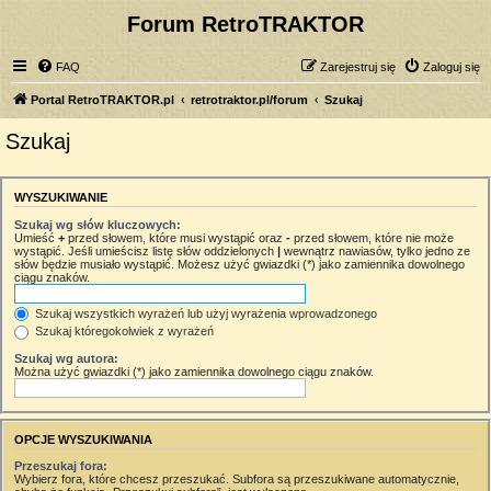
Forum RetroTRAKTOR
FAQ
Zarejestruj się
Zaloguj się
Portal RetroTRAKTOR.pl
retrotraktor.pl/forum
Szukaj
Szukaj
WYSZUKIWANIE
Szukaj wg słów kluczowych:
Umieść
+
przed słowem, które musi wystąpić oraz
-
przed słowem, które nie może
wystąpić. Jeśli umieścisz listę słów oddzielonych
|
wewnątrz nawiasów, tylko jedno ze
słów będzie musiało wystąpić. Możesz użyć gwiazdki (*) jako zamiennika dowolnego
ciągu znaków.
Szukaj wszystkich wyrażeń lub użyj wyrażenia wprowadzonego
Szukaj któregokolwiek z wyrażeń
Szukaj wg autora:
Można użyć gwiazdki (*) jako zamiennika dowolnego ciągu znaków.
OPCJE WYSZUKIWANIA
Przeszukaj fora:
Wybierz fora, które chcesz przeszukać. Subfora są przeszukiwane automatycznie,