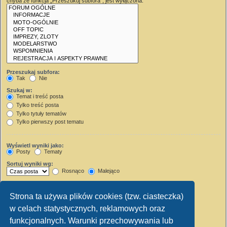
chyba że funkcja „Przeszukuj subfora”, jest wyłączona.
Przeszukaj subfora:
Tak
Nie
Szukaj w:
Temat i treść posta
Tylko treść posta
Tylko tytuły tematów
Tylko pierwszy post tematu
Wyświetl wyniki jako:
Posty
Tematy
Sortuj wyniki wg:
Rosnąco
Malejąco
Wyświetl wyniki z ostatnich:
Strona ta używa plików cookies (tzw. ciasteczka)
Wyświetl pierwsze:
w celach statystycznych, reklamowych oraz
Ustaw 0, aby wyświetlić cały post.
znaków w poście
funkcjonalnych. Warunki przechowywania lub