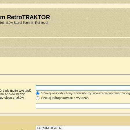
um RetroTRAKTOR
łośników Starej Techniki Rolniczej
óre nie może wystąpić.
Szukaj wszystkich wyrażeń lub użyj wyrażenia wprowadzone
no ze słów będzie
ego ciągu znaków.
Szukaj któregokolwiek z wyrażeń