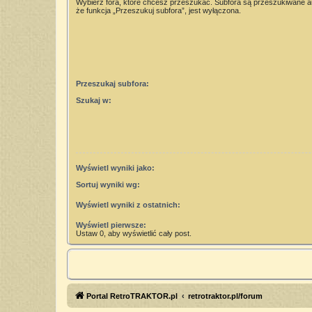
Wybierz fora, które chcesz przeszukać. Subfora są przeszukiwane 
że funkcja „Przeszukuj subfora”, jest wyłączona.
Przeszukaj subfora:
Szukaj w:
Wyświetl wyniki jako:
Sortuj wyniki wg:
Wyświetl wyniki z ostatnich:
Wyświetl pierwsze:
Ustaw 0, aby wyświetlić cały post.
Portal RetroTRAKTOR.pl
retrotraktor.pl/forum