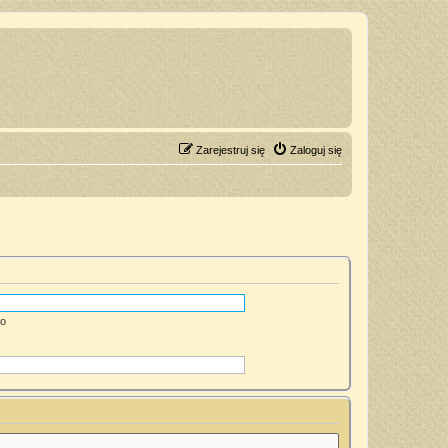
Zarejestruj się
Zaloguj się
go