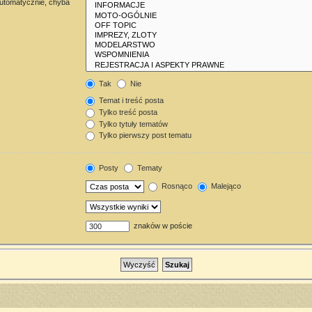
automatycznie, chyba
Tak
Nie
Temat i treść posta
Tylko treść posta
Tylko tytuły tematów
Tylko pierwszy post tematu
Posty
Tematy
Rosnąco
Malejąco
znaków w poście