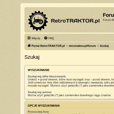
For
Forum Mi
Więcej…
FAQ
Portal RetroTRAKTOR.pl
retrotraktor.pl/forum
Szukaj
Szukaj
WYSZUKIWANIE
Szukaj wg słów kluczowych:
Umieść
+
przed słowem, które musi wystąpić oraz
-
przed słowem, kt
Jeśli umieścisz listę słów oddzielonych
|
wewnątrz nawiasów, tylko jed
musiało wystąpić. Możesz użyć gwiazdki (*) jako zamiennika dowoln
Szukaj wg autora:
Można użyć gwiazdki (*) jako zamiennika dowolnego ciągu znaków.
OPCJE WYSZUKIWANIA
Przeszukaj fora: