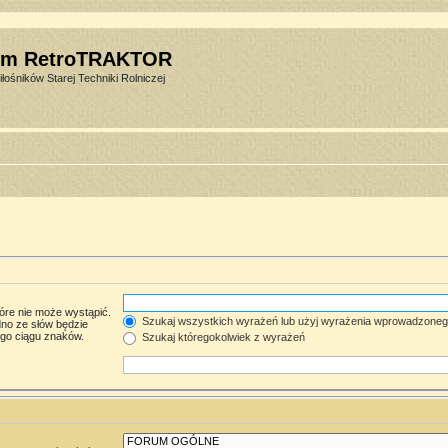
um RetroTRAKTOR
łośników Starej Techniki Rolniczej
óre nie może wystąpić.
Szukaj wszystkich wyrażeń lub użyj wyrażenia wprowadzone
no ze słów będzie
ego ciągu znaków.
Szukaj któregokolwiek z wyrażeń