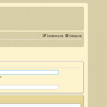
Zarejestruj się
Zaloguj się
go