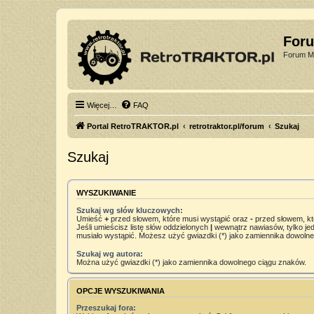
For
Forum Mi
Więcej…
FAQ
Portal RetroTRAKTOR.pl
retrotraktor.pl/forum
Szukaj
Szukaj
WYSZUKIWANIE
Szukaj wg słów kluczowych:
Umieść
+
przed słowem, które musi wystąpić oraz
-
przed słowem, kt
Jeśli umieścisz listę słów oddzielonych
|
wewnątrz nawiasów, tylko jed
musiało wystąpić. Możesz użyć gwiazdki (*) jako zamiennika dowoln
Szukaj wg autora:
Można użyć gwiazdki (*) jako zamiennika dowolnego ciągu znaków.
OPCJE WYSZUKIWANIA
Przeszukaj fora: