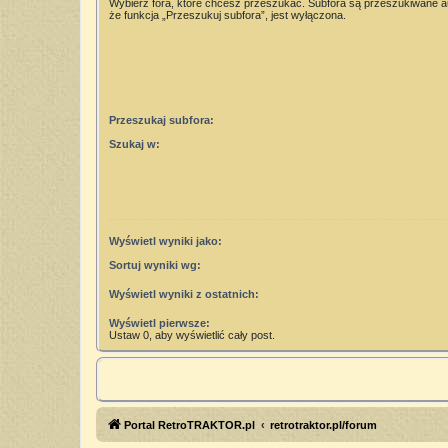
Wybierz fora, które chcesz przeszukać. Subfora są przeszukiwane 
że funkcja „Przeszukuj subfora”, jest wyłączona.
Przeszukaj subfora:
Szukaj w:
Wyświetl wyniki jako:
Sortuj wyniki wg:
Wyświetl wyniki z ostatnich:
Wyświetl pierwsze:
Ustaw 0, aby wyświetlić cały post.
Portal RetroTRAKTOR.pl
retrotraktor.pl/forum