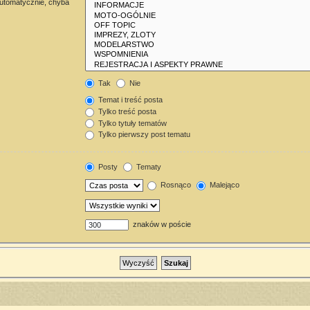
automatycznie, chyba
Tak
Nie
Temat i treść posta
Tylko treść posta
Tylko tytuły tematów
Tylko pierwszy post tematu
Posty
Tematy
Rosnąco
Malejąco
znaków w poście