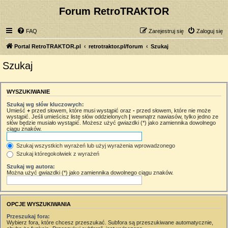
Forum RetroTRAKTOR
FAQ
Zarejestruj się
Zaloguj się
Portal RetroTRAKTOR.pl
retrotraktor.pl/forum
Szukaj
Szukaj
WYSZUKIWANIE
Szukaj wg słów kluczowych:
Umieść
+
przed słowem, które musi wystąpić oraz
-
przed słowem, które nie może
wystąpić. Jeśli umieścisz listę słów oddzielonych
|
wewnątrz nawiasów, tylko jedno ze
słów będzie musiało wystąpić. Możesz użyć gwiazdki (*) jako zamiennika dowolnego
ciągu znaków.
Szukaj wszystkich wyrażeń lub użyj wyrażenia wprowadzonego
Szukaj któregokolwiek z wyrażeń
Szukaj wg autora:
Można użyć gwiazdki (*) jako zamiennika dowolnego ciągu znaków.
OPCJE WYSZUKIWANIA
Przeszukaj fora:
Wybierz fora, które chcesz przeszukać. Subfora są przeszukiwane automatycznie,