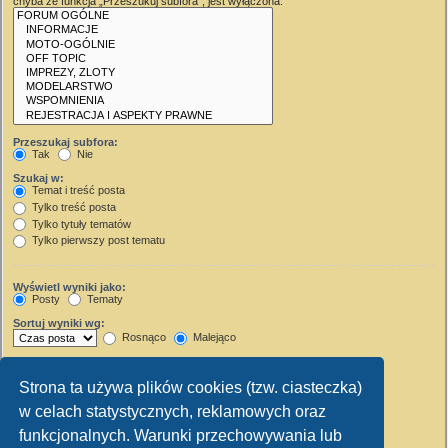
chyba że funkcja „Przeszukuj subfora”, jest wyłączona.
Przeszukaj subfora:
Tak
Nie
Szukaj w:
Temat i treść posta
Tylko treść posta
Tylko tytuły tematów
Tylko pierwszy post tematu
Wyświetl wyniki jako:
Posty
Tematy
Sortuj wyniki wg:
Rosnąco
Malejąco
Wyświetl wyniki z ostatnich:
Strona ta używa plików cookies (tzw. ciasteczka)
Wyświetl pierwsze:
w celach statystycznych, reklamowych oraz
Ustaw 0, aby wyświetlić cały post.
znaków w poście
funkcjonalnych. Warunki przechowywania lub