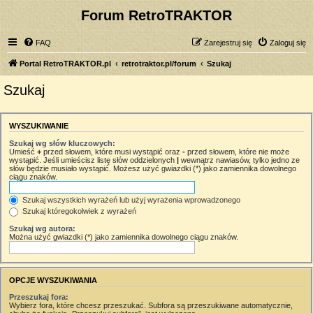
Forum RetroTRAKTOR
FAQ
Zarejestruj się
Zaloguj się
Portal RetroTRAKTOR.pl
retrotraktor.pl/forum
Szukaj
Szukaj
WYSZUKIWANIE
Szukaj wg słów kluczowych:
Umieść
+
przed słowem, które musi wystąpić oraz
-
przed słowem, które nie może
wystąpić. Jeśli umieścisz listę słów oddzielonych
|
wewnątrz nawiasów, tylko jedno ze
słów będzie musiało wystąpić. Możesz użyć gwiazdki (*) jako zamiennika dowolnego
ciągu znaków.
Szukaj wszystkich wyrażeń lub użyj wyrażenia wprowadzonego
Szukaj któregokolwiek z wyrażeń
Szukaj wg autora:
Można użyć gwiazdki (*) jako zamiennika dowolnego ciągu znaków.
OPCJE WYSZUKIWANIA
Przeszukaj fora:
Wybierz fora, które chcesz przeszukać. Subfora są przeszukiwane automatycznie,