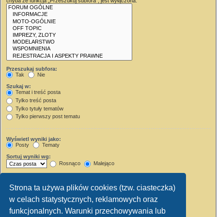
chyba że funkcja „Przeszukuj subfora”, jest wyłączona.
Przeszukaj subfora:
Tak
Nie
Szukaj w:
Temat i treść posta
Tylko treść posta
Tylko tytuły tematów
Tylko pierwszy post tematu
Wyświetl wyniki jako:
Posty
Tematy
Sortuj wyniki wg:
Rosnąco
Malejąco
Wyświetl wyniki z ostatnich:
Strona ta używa plików cookies (tzw. ciasteczka)
Wyświetl pierwsze:
w celach statystycznych, reklamowych oraz
Ustaw 0, aby wyświetlić cały post.
znaków w poście
funkcjonalnych. Warunki przechowywania lub