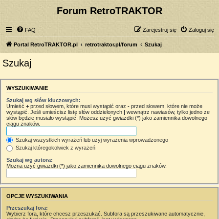
Forum RetroTRAKTOR
FAQ
Zarejestruj się
Zaloguj się
Portal RetroTRAKTOR.pl
retrotraktor.pl/forum
Szukaj
Szukaj
WYSZUKIWANIE
Szukaj wg słów kluczowych:
Umieść
+
przed słowem, które musi wystąpić oraz
-
przed słowem, które nie może
wystąpić. Jeśli umieścisz listę słów oddzielonych
|
wewnątrz nawiasów, tylko jedno ze
słów będzie musiało wystąpić. Możesz użyć gwiazdki (*) jako zamiennika dowolnego
ciągu znaków.
Szukaj wszystkich wyrażeń lub użyj wyrażenia wprowadzonego
Szukaj któregokolwiek z wyrażeń
Szukaj wg autora:
Można użyć gwiazdki (*) jako zamiennika dowolnego ciągu znaków.
OPCJE WYSZUKIWANIA
Przeszukaj fora:
Wybierz fora, które chcesz przeszukać. Subfora są przeszukiwane automatycznie,