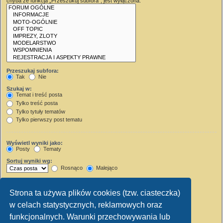
chyba że funkcja „Przeszukuj subfora”, jest wyłączona.
Przeszukaj subfora:
Tak
Nie
Szukaj w:
Temat i treść posta
Tylko treść posta
Tylko tytuły tematów
Tylko pierwszy post tematu
Wyświetl wyniki jako:
Posty
Tematy
Sortuj wyniki wg:
Rosnąco
Malejąco
Wyświetl wyniki z ostatnich:
Strona ta używa plików cookies (tzw. ciasteczka)
Wyświetl pierwsze:
w celach statystycznych, reklamowych oraz
Ustaw 0, aby wyświetlić cały post.
znaków w poście
funkcjonalnych. Warunki przechowywania lub