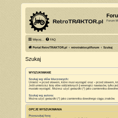
For
Forum Mi
Więcej…
FAQ
Portal RetroTRAKTOR.pl
retrotraktor.pl/forum
Szukaj
Szukaj
WYSZUKIWANIE
Szukaj wg słów kluczowych:
Umieść
+
przed słowem, które musi wystąpić oraz
-
przed słowem, kt
Jeśli umieścisz listę słów oddzielonych
|
wewnątrz nawiasów, tylko jed
musiało wystąpić. Możesz użyć gwiazdki (*) jako zamiennika dowoln
Szukaj wg autora:
Można użyć gwiazdki (*) jako zamiennika dowolnego ciągu znaków.
OPCJE WYSZUKIWANIA
Przeszukaj fora: