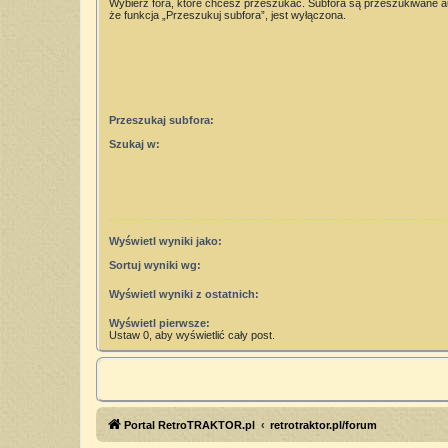
Wybierz fora, które chcesz przeszukać. Subfora są przeszukiwane 
że funkcja „Przeszukuj subfora”, jest wyłączona.
Przeszukaj subfora:
Szukaj w:
Wyświetl wyniki jako:
Sortuj wyniki wg:
Wyświetl wyniki z ostatnich:
Wyświetl pierwsze:
Ustaw 0, aby wyświetlić cały post.
Portal RetroTRAKTOR.pl
retrotraktor.pl/forum