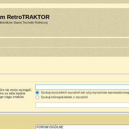
um RetroTRAKTOR
łośników Starej Techniki Rolniczej
óre nie może wystąpić.
Szukaj wszystkich wyrażeń lub użyj wyrażenia wprowadzone
no ze słów będzie
ego ciągu znaków.
Szukaj któregokolwiek z wyrażeń