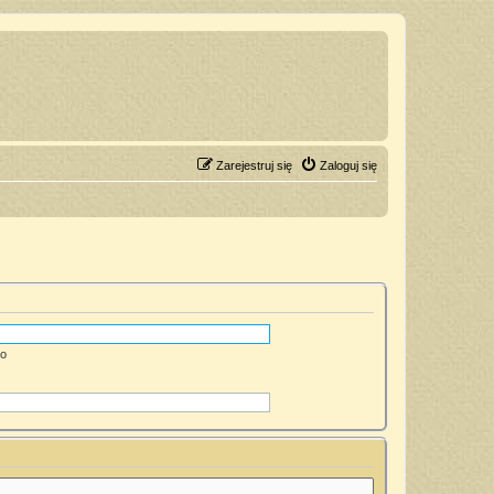
Zarejestruj się
Zaloguj się
go