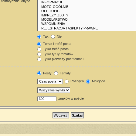
automatycznie, chyba
Tak
Nie
Temat i treść posta
Tylko treść posta
Tylko tytuły tematów
Tylko pierwszy post tematu
Posty
Tematy
Rosnąco
Malejąco
znaków w poście